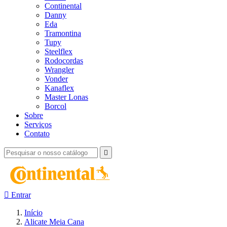
Continental
Danny
Eda
Tramontina
Tupy
Steelflex
Rodocordas
Wrangler
Vonder
Kanaflex
Master Lonas
Borcol
Sobre
Serviços
Contato


Entrar
Início
Alicate Meia Cana