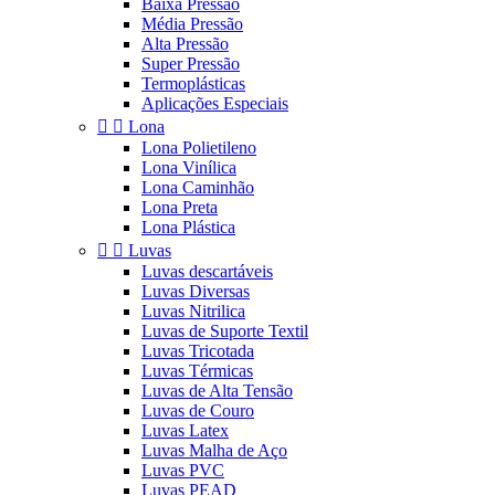
Baixa Pressão
Média Pressão
Alta Pressão
Super Pressão
Termoplásticas
Aplicações Especiais


Lona
Lona Polietileno
Lona Vinílica
Lona Caminhão
Lona Preta
Lona Plástica


Luvas
Luvas descartáveis
Luvas Diversas
Luvas Nitrilica
Luvas de Suporte Textil
Luvas Tricotada
Luvas Térmicas
Luvas de Alta Tensão
Luvas de Couro
Luvas Latex
Luvas Malha de Aço
Luvas PVC
Luvas PEAD