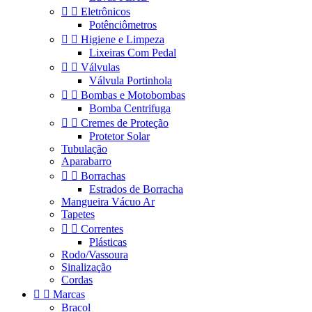


Eletrônicos
Potênciômetros


Higiene e Limpeza
Lixeiras Com Pedal


Válvulas
Válvula Portinhola


Bombas e Motobombas
Bomba Centrifuga


Cremes de Proteção
Protetor Solar
Tubulação
Aparabarro


Borrachas
Estrados de Borracha
Mangueira Vácuo Ar
Tapetes


Correntes
Plásticas
Rodo/Vassoura
Sinalização
Cordas


Marcas
Bracol