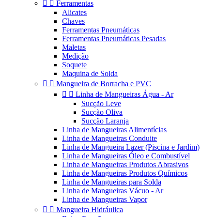


Ferramentas
Alicates
Chaves
Ferramentas Pneumáticas
Ferramentas Pneumáticas Pesadas
Maletas
Medição
Soquete
Maquina de Solda


Mangueira de Borracha e PVC


Linha de Mangueiras Água - Ar
Sucção Leve
Sucção Oliva
Sucção Laranja
Linha de Mangueiras Alimentícias
Linha de Mangueiras Conduite
Linha de Mangueira Lazer (Piscina e Jardim)
Linha de Mangueiras Óleo e Combustível
Linha de Mangueiras Produtos Abrasivos
Linha de Mangueiras Produtos Químicos
Linha de Mangueiras para Solda
Linha de Mangueiras Vácuo - Ar
Linha de Mangueiras Vapor


Mangueira Hidráulica