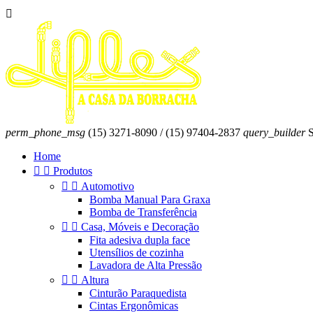

perm_phone_msg
(15) 3271-8090 / (15) 97404-2837
query_builder
S
Home


Produtos


Automotivo
Bomba Manual Para Graxa
Bomba de Transferência


Casa, Móveis e Decoração
Fita adesiva dupla face
Utensílios de cozinha
Lavadora de Alta Pressão


Altura
Cinturão Paraquedista
Cintas Ergonômicas