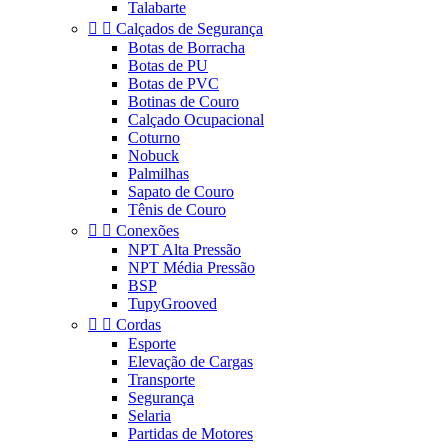
Talabarte


Calçados de Segurança
Botas de Borracha
Botas de PU
Botas de PVC
Botinas de Couro
Calçado Ocupacional
Coturno
Nobuck
Palmilhas
Sapato de Couro
Tênis de Couro


Conexões
NPT Alta Pressão
NPT Média Pressão
BSP
TupyGrooved


Cordas
Esporte
Elevação de Cargas
Transporte
Segurança
Selaria
Partidas de Motores