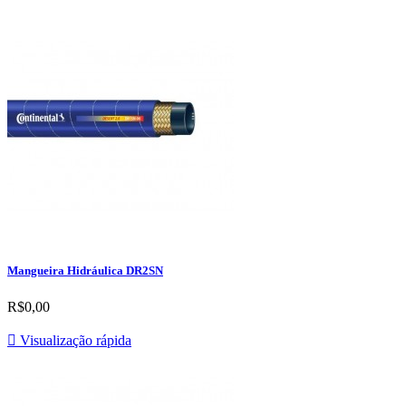
Mangueira Hidráulica DR2SN
R$0,00

Visualização rápida