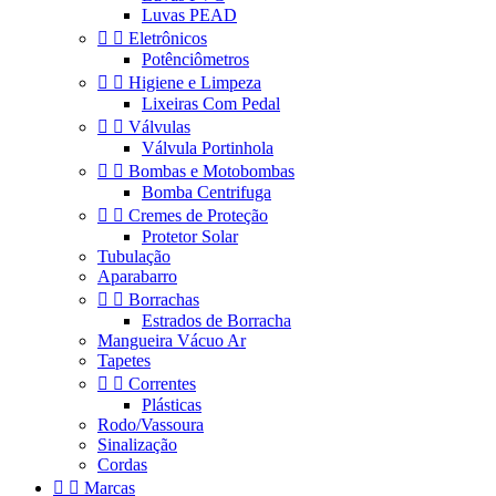
Luvas PEAD


Eletrônicos
Potênciômetros


Higiene e Limpeza
Lixeiras Com Pedal


Válvulas
Válvula Portinhola


Bombas e Motobombas
Bomba Centrifuga


Cremes de Proteção
Protetor Solar
Tubulação
Aparabarro


Borrachas
Estrados de Borracha
Mangueira Vácuo Ar
Tapetes


Correntes
Plásticas
Rodo/Vassoura
Sinalização
Cordas


Marcas