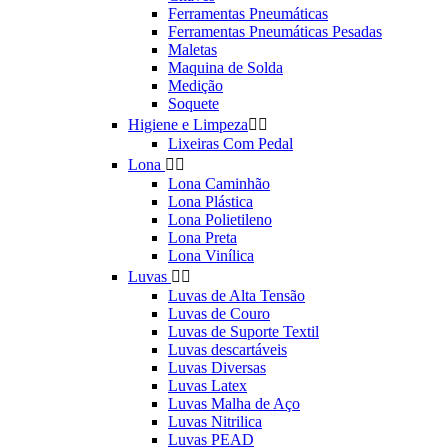
Ferramentas Pneumáticas
Ferramentas Pneumáticas Pesadas
Maletas
Maquina de Solda
Medição
Soquete
Higiene e Limpeza


Lixeiras Com Pedal
Lona


Lona Caminhão
Lona Plástica
Lona Polietileno
Lona Preta
Lona Vinílica
Luvas


Luvas de Alta Tensão
Luvas de Couro
Luvas de Suporte Textil
Luvas descartáveis
Luvas Diversas
Luvas Latex
Luvas Malha de Aço
Luvas Nitrilica
Luvas PEAD