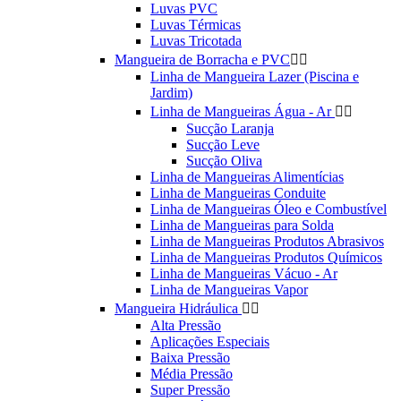
Luvas PVC
Luvas Térmicas
Luvas Tricotada
Mangueira de Borracha e PVC


Linha de Mangueira Lazer (Piscina e
Jardim)
Linha de Mangueiras Água - Ar


Sucção Laranja
Sucção Leve
Sucção Oliva
Linha de Mangueiras Alimentícias
Linha de Mangueiras Conduite
Linha de Mangueiras Óleo e Combustível
Linha de Mangueiras para Solda
Linha de Mangueiras Produtos Abrasivos
Linha de Mangueiras Produtos Químicos
Linha de Mangueiras Vácuo - Ar
Linha de Mangueiras Vapor
Mangueira Hidráulica


Alta Pressão
Aplicações Especiais
Baixa Pressão
Média Pressão
Super Pressão