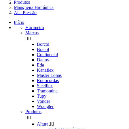
Produtos
Mangueira Hidráulica
Alta Pressão
Início
Horímetro
Marcas


Borcol
Bracol
Continental
Danny
Eda
Kanaflex
Master Lonas
Rodocordas
Steelflex
Tramontina
Tupy
Vonder
Wrangler
Produtos


Altura

