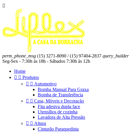

perm_phone_msg
(15) 3271-8090 / (15) 97404-2837
query_builder
Seg-Sex - 7:30h às 18h - Sábados 7:30h às 12h
Home


Produtos


Automotivo
Bomba Manual Para Graxa
Bomba de Transferência


Casa, Móveis e Decoração
Fita adesiva dupla face
Utensílios de cozinha
Lavadora de Alta Pressão


Altura
Cinturão Paraquedista