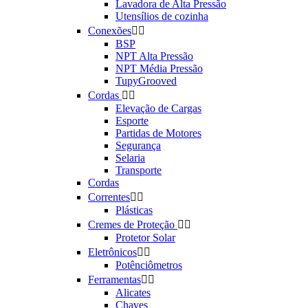
Lavadora de Alta Pressão
Utensílios de cozinha
Conexões


BSP
NPT Alta Pressão
NPT Média Pressão
TupyGrooved
Cordas


Elevação de Cargas
Esporte
Partidas de Motores
Segurança
Selaria
Transporte
Cordas
Correntes


Plásticas
Cremes de Proteção


Protetor Solar
Eletrônicos


Potênciômetros
Ferramentas


Alicates
Chaves