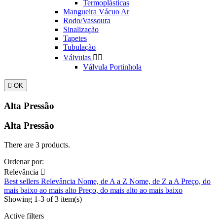
Termoplásticas
Mangueira Vácuo Ar
Rodo/Vassoura
Sinalização
Tapetes
Tubulação
Válvulas


Válvula Portinhola

OK
Alta Pressão
Alta Pressão
There are 3 products.
Ordenar por:
Relevância

Best sellers
Relevância
Nome, de A a Z
Nome, de Z a A
Preço, do
mais baixo ao mais alto
Preço, do mais alto ao mais baixo
Showing 1-3 of 3 item(s)
Active filters