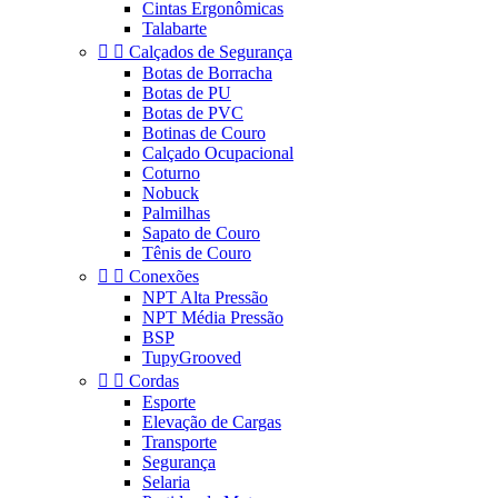
Cintas Ergonômicas
Talabarte


Calçados de Segurança
Botas de Borracha
Botas de PU
Botas de PVC
Botinas de Couro
Calçado Ocupacional
Coturno
Nobuck
Palmilhas
Sapato de Couro
Tênis de Couro


Conexões
NPT Alta Pressão
NPT Média Pressão
BSP
TupyGrooved


Cordas
Esporte
Elevação de Cargas
Transporte
Segurança
Selaria