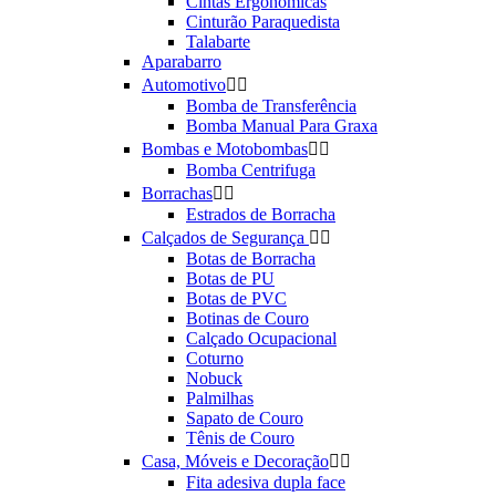
Cintas Ergonômicas
Cinturão Paraquedista
Talabarte
Aparabarro
Automotivo


Bomba de Transferência
Bomba Manual Para Graxa
Bombas e Motobombas


Bomba Centrifuga
Borrachas


Estrados de Borracha
Calçados de Segurança


Botas de Borracha
Botas de PU
Botas de PVC
Botinas de Couro
Calçado Ocupacional
Coturno
Nobuck
Palmilhas
Sapato de Couro
Tênis de Couro
Casa, Móveis e Decoração


Fita adesiva dupla face