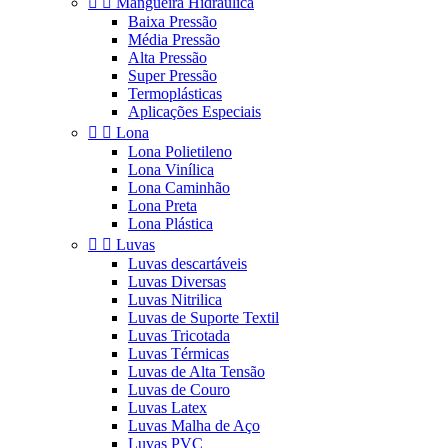


Mangueira Hidráulica
Baixa Pressão
Média Pressão
Alta Pressão
Super Pressão
Termoplásticas
Aplicações Especiais


Lona
Lona Polietileno
Lona Vinílica
Lona Caminhão
Lona Preta
Lona Plástica


Luvas
Luvas descartáveis
Luvas Diversas
Luvas Nitrilica
Luvas de Suporte Textil
Luvas Tricotada
Luvas Térmicas
Luvas de Alta Tensão
Luvas de Couro
Luvas Latex
Luvas Malha de Aço
Luvas PVC