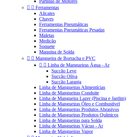
Partidas de Motores


Ferramentas
Alicates
Chaves
Ferramentas Pneumáticas
Ferramentas Pneumáticas Pesadas
Maletas
Medição
Soquete
Maquina de Solda


Mangueira de Borracha e PVC


Linha de Mangueiras Água - Ar
Sucção Leve
Sucção Oliva
Sucção Laranja
Linha de Mangueiras Alimentícias
Linha de Mangueiras Conduite
Linha de Mangueira Lazer (Piscina e Jardim)
Linha de Mangueiras Óleo e Combustível
Linha de Mangueiras Produtos Abrasivos
Linha de Mangueiras Produtos Químicos
Linha de Mangueiras para Solda
Linha de Mangueiras Vácuo - Ar
Linha de Mangueiras Vapor