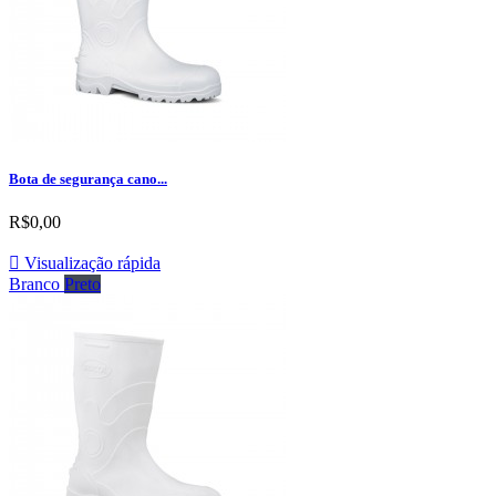
Bota de segurança cano...
R$0,00

Visualização rápida
Branco
Preto