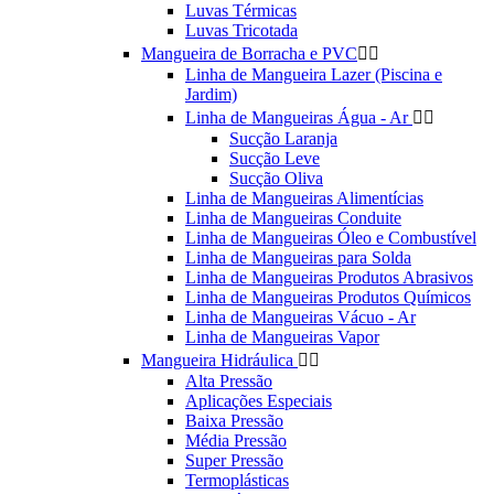
Luvas Térmicas
Luvas Tricotada
Mangueira de Borracha e PVC


Linha de Mangueira Lazer (Piscina e
Jardim)
Linha de Mangueiras Água - Ar


Sucção Laranja
Sucção Leve
Sucção Oliva
Linha de Mangueiras Alimentícias
Linha de Mangueiras Conduite
Linha de Mangueiras Óleo e Combustível
Linha de Mangueiras para Solda
Linha de Mangueiras Produtos Abrasivos
Linha de Mangueiras Produtos Químicos
Linha de Mangueiras Vácuo - Ar
Linha de Mangueiras Vapor
Mangueira Hidráulica


Alta Pressão
Aplicações Especiais
Baixa Pressão
Média Pressão
Super Pressão
Termoplásticas