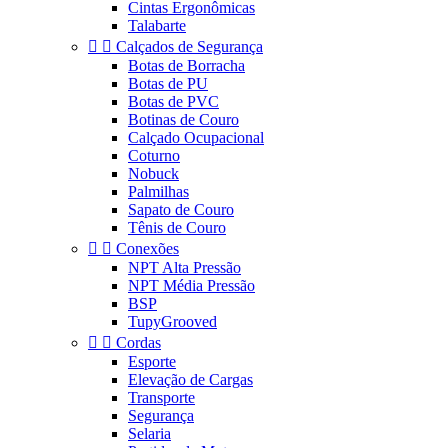
Cintas Ergonômicas
Talabarte


Calçados de Segurança
Botas de Borracha
Botas de PU
Botas de PVC
Botinas de Couro
Calçado Ocupacional
Coturno
Nobuck
Palmilhas
Sapato de Couro
Tênis de Couro


Conexões
NPT Alta Pressão
NPT Média Pressão
BSP
TupyGrooved


Cordas
Esporte
Elevação de Cargas
Transporte
Segurança
Selaria