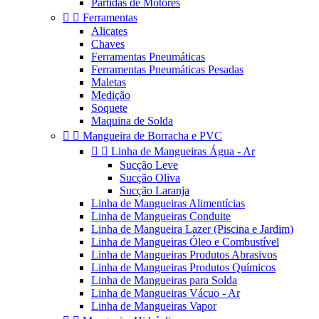
Partidas de Motores


Ferramentas
Alicates
Chaves
Ferramentas Pneumáticas
Ferramentas Pneumáticas Pesadas
Maletas
Medição
Soquete
Maquina de Solda


Mangueira de Borracha e PVC


Linha de Mangueiras Água - Ar
Sucção Leve
Sucção Oliva
Sucção Laranja
Linha de Mangueiras Alimentícias
Linha de Mangueiras Conduite
Linha de Mangueira Lazer (Piscina e Jardim)
Linha de Mangueiras Óleo e Combustível
Linha de Mangueiras Produtos Abrasivos
Linha de Mangueiras Produtos Químicos
Linha de Mangueiras para Solda
Linha de Mangueiras Vácuo - Ar
Linha de Mangueiras Vapor