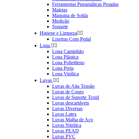
Ferramentas Pneumáticas Pesadas
Maletas
Maquina de Solda
Medição
Soquete
Higiene e Limpeza


Lixeiras Com Pedal
Lona


Lona Caminhão
Lona Plástica
Lona Polietileno
Lona Preta
Lona Vinílica
Luvas


Luvas de Alta Tensão
Luvas de Couro
Luvas de Suporte Textil
Luvas descartáveis
Luvas Diversas
Luvas Latex
Luvas Malha de Aço
Luvas Nitrilica
Luvas PEAD
Luvas PVC