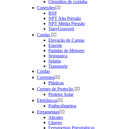
Utensílios de cozinha
Conexões


BSP
NPT Alta Pressão
NPT Média Pressão
TupyGrooved
Cordas


Elevação de Cargas
Esporte
Partidas de Motores
Segurança
Selaria
Transporte
Cordas
Correntes


Plásticas
Cremes de Proteção


Protetor Solar
Eletrônicos


Potênciômetros
Ferramentas


Alicates
Chaves
Ferramentas Pneumáticas