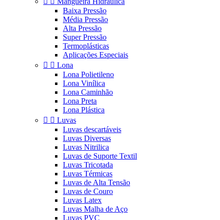


Mangueira Hidráulica
Baixa Pressão
Média Pressão
Alta Pressão
Super Pressão
Termoplásticas
Aplicações Especiais


Lona
Lona Polietileno
Lona Vinílica
Lona Caminhão
Lona Preta
Lona Plástica


Luvas
Luvas descartáveis
Luvas Diversas
Luvas Nitrilica
Luvas de Suporte Textil
Luvas Tricotada
Luvas Térmicas
Luvas de Alta Tensão
Luvas de Couro
Luvas Latex
Luvas Malha de Aço
Luvas PVC