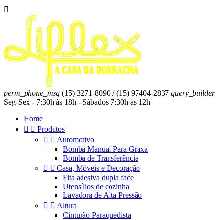

perm_phone_msg
(15) 3271-8090 / (15) 97404-2837
query_builder
Seg-Sex - 7:30h às 18h - Sábados 7:30h às 12h
Home


Produtos


Automotivo
Bomba Manual Para Graxa
Bomba de Transferência


Casa, Móveis e Decoração
Fita adesiva dupla face
Utensílios de cozinha
Lavadora de Alta Pressão


Altura
Cinturão Paraquedista