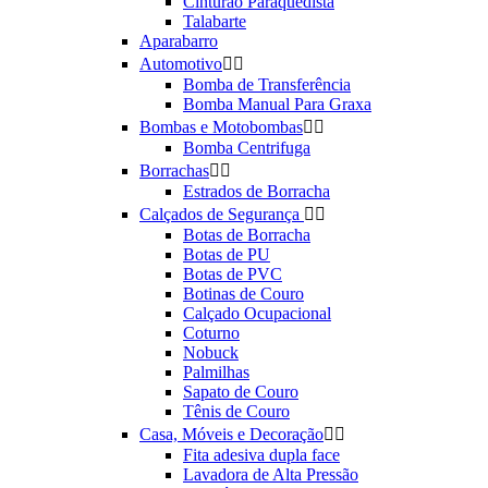
Cinturão Paraquedista
Talabarte
Aparabarro
Automotivo


Bomba de Transferência
Bomba Manual Para Graxa
Bombas e Motobombas


Bomba Centrifuga
Borrachas


Estrados de Borracha
Calçados de Segurança


Botas de Borracha
Botas de PU
Botas de PVC
Botinas de Couro
Calçado Ocupacional
Coturno
Nobuck
Palmilhas
Sapato de Couro
Tênis de Couro
Casa, Móveis e Decoração


Fita adesiva dupla face
Lavadora de Alta Pressão