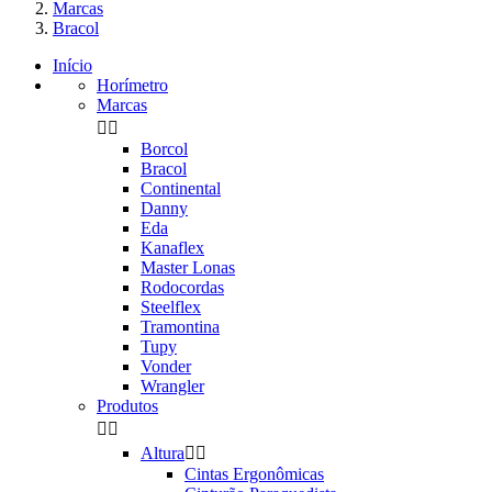
Marcas
Bracol
Início
Horímetro
Marcas


Borcol
Bracol
Continental
Danny
Eda
Kanaflex
Master Lonas
Rodocordas
Steelflex
Tramontina
Tupy
Vonder
Wrangler
Produtos


Altura


Cintas Ergonômicas