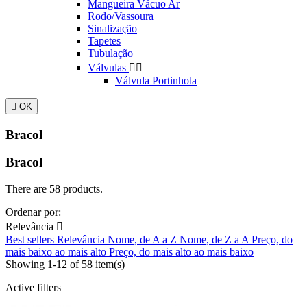
Mangueira Vácuo Ar
Rodo/Vassoura
Sinalização
Tapetes
Tubulação
Válvulas


Válvula Portinhola

OK
Bracol
Bracol
There are 58 products.
Ordenar por:
Relevância

Best sellers
Relevância
Nome, de A a Z
Nome, de Z a A
Preço, do
mais baixo ao mais alto
Preço, do mais alto ao mais baixo
Showing 1-12 of 58 item(s)
Active filters