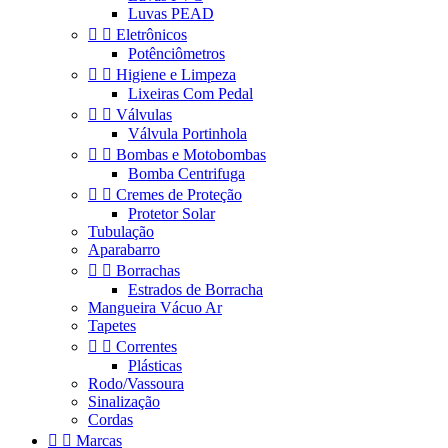
Luvas PEAD


Eletrônicos
Potênciômetros


Higiene e Limpeza
Lixeiras Com Pedal


Válvulas
Válvula Portinhola


Bombas e Motobombas
Bomba Centrifuga


Cremes de Proteção
Protetor Solar
Tubulação
Aparabarro


Borrachas
Estrados de Borracha
Mangueira Vácuo Ar
Tapetes


Correntes
Plásticas
Rodo/Vassoura
Sinalização
Cordas


Marcas