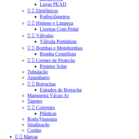
Luvas PEAD


Eletrônicos
Potênciômetros


Higiene e Limpeza
Lixeiras Com Pedal


Válvulas
Válvula Portinhola


Bombas e Motobombas
Bomba Centrifuga


Cremes de Proteção
Protetor Solar
Tubulação
Aparabarro


Borrachas
Estrados de Borracha
Mangueira Vácuo Ar
Tapetes


Correntes
Plásticas
Rodo/Vassoura
Sinalização
Cordas


Marcas