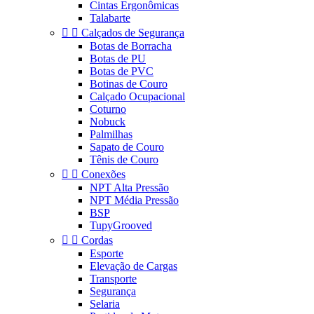
Cintas Ergonômicas
Talabarte


Calçados de Segurança
Botas de Borracha
Botas de PU
Botas de PVC
Botinas de Couro
Calçado Ocupacional
Coturno
Nobuck
Palmilhas
Sapato de Couro
Tênis de Couro


Conexões
NPT Alta Pressão
NPT Média Pressão
BSP
TupyGrooved


Cordas
Esporte
Elevação de Cargas
Transporte
Segurança
Selaria