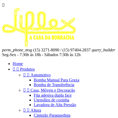

perm_phone_msg
(15) 3271-8090 / (15) 97404-2837
query_builder
Seg-Sex - 7:30h às 18h - Sábados 7:30h às 12h
Home


Produtos


Automotivo
Bomba Manual Para Graxa
Bomba de Transferência


Casa, Móveis e Decoração
Fita adesiva dupla face
Utensílios de cozinha
Lavadora de Alta Pressão


Altura
Cinturão Paraquedista