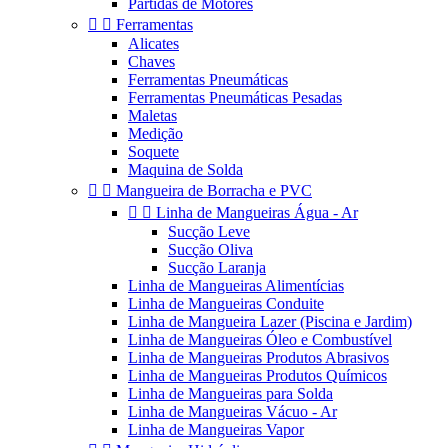
Partidas de Motores


Ferramentas
Alicates
Chaves
Ferramentas Pneumáticas
Ferramentas Pneumáticas Pesadas
Maletas
Medição
Soquete
Maquina de Solda


Mangueira de Borracha e PVC


Linha de Mangueiras Água - Ar
Sucção Leve
Sucção Oliva
Sucção Laranja
Linha de Mangueiras Alimentícias
Linha de Mangueiras Conduite
Linha de Mangueira Lazer (Piscina e Jardim)
Linha de Mangueiras Óleo e Combustível
Linha de Mangueiras Produtos Abrasivos
Linha de Mangueiras Produtos Químicos
Linha de Mangueiras para Solda
Linha de Mangueiras Vácuo - Ar
Linha de Mangueiras Vapor