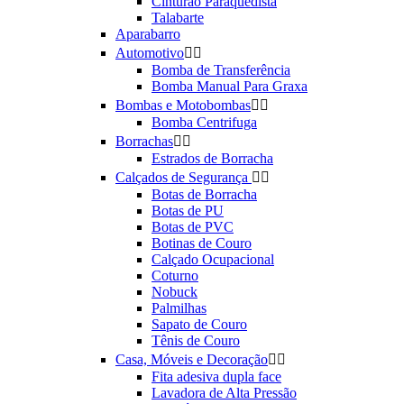
Cinturão Paraquedista
Talabarte
Aparabarro
Automotivo


Bomba de Transferência
Bomba Manual Para Graxa
Bombas e Motobombas


Bomba Centrifuga
Borrachas


Estrados de Borracha
Calçados de Segurança


Botas de Borracha
Botas de PU
Botas de PVC
Botinas de Couro
Calçado Ocupacional
Coturno
Nobuck
Palmilhas
Sapato de Couro
Tênis de Couro
Casa, Móveis e Decoração


Fita adesiva dupla face
Lavadora de Alta Pressão