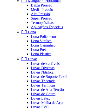


Mangueira Hidráulica
Baixa Pressão
Média Pressão
Alta Pressão
Super Pressão
Termoplásticas
Aplicações Especiais


Lona
Lona Polietileno
Lona Vinílica
Lona Caminhão
Lona Preta
Lona Plástica


Luvas
Luvas descartáveis
Luvas Diversas
Luvas Nitrilica
Luvas de Suporte Textil
Luvas Tricotada
Luvas Térmicas
Luvas de Alta Tensão
Luvas de Couro
Luvas Latex
Luvas Malha de Aço
Luvas PVC