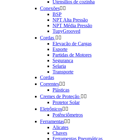
Utensílios de cozinha
Conexões


BSP
NPT Alta Pressão
NPT Média Pressão
TupyGrooved
Cordas


Elevação de Cargas
Esporte
Partidas de Motores
Segurança
Selaria
Transporte
Cordas
Correntes


Plásticas
Cremes de Proteção


Protetor Solar
Eletrônicos


Potênciômetros
Ferramentas


Alicates
Chaves
Ferramentas Pneumáticas