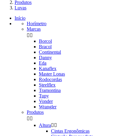
Produtos
Luvas
Início
Horímetro
Marcas


Borcol
Bracol
Continental
Danny
Eda
Kanaflex
Master Lonas
Rodocordas
Steelflex
Tramontina
Tupy
Vonder
Wrangler
Produtos


Altura


Cintas Ergonômicas