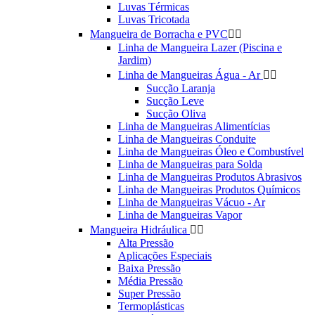
Luvas Térmicas
Luvas Tricotada
Mangueira de Borracha e PVC


Linha de Mangueira Lazer (Piscina e
Jardim)
Linha de Mangueiras Água - Ar


Sucção Laranja
Sucção Leve
Sucção Oliva
Linha de Mangueiras Alimentícias
Linha de Mangueiras Conduite
Linha de Mangueiras Óleo e Combustível
Linha de Mangueiras para Solda
Linha de Mangueiras Produtos Abrasivos
Linha de Mangueiras Produtos Químicos
Linha de Mangueiras Vácuo - Ar
Linha de Mangueiras Vapor
Mangueira Hidráulica


Alta Pressão
Aplicações Especiais
Baixa Pressão
Média Pressão
Super Pressão
Termoplásticas