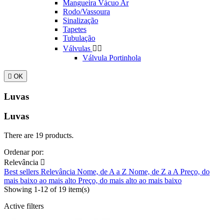
Mangueira Vácuo Ar
Rodo/Vassoura
Sinalização
Tapetes
Tubulação
Válvulas


Válvula Portinhola

OK
Luvas
Luvas
There are 19 products.
Ordenar por:
Relevância

Best sellers
Relevância
Nome, de A a Z
Nome, de Z a A
Preço, do
mais baixo ao mais alto
Preço, do mais alto ao mais baixo
Showing 1-12 of 19 item(s)
Active filters