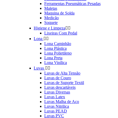
Ferramentas Pneumáticas Pesadas
Maletas
Maquina de Solda
Medição
Soquete
Higiene e Limpeza


Lixeiras Com Pedal
Lona


Lona Caminhão
Lona Plástica
Lona Polietileno
Lona Preta
Lona Vinílica
Luvas


Luvas de Alta Tensão
Luvas de Couro
Luvas de Suporte Textil
Luvas descartáveis
Luvas Diversas
Luvas Latex
Luvas Malha de Aço
Luvas Nitrilica
Luvas PEAD
Luvas PVC