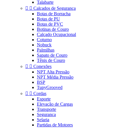
Talabarte


Calçados de Segurança
Botas de Borracha
Botas de PU
Botas de PVC
Botinas de Couro
Calçado Ocupacional
Coturno
Nobuck
Palmilhas
Sapato de Couro
Tênis de Couro


Conexões
NPT Alta Pressão
NPT Média Pressão
BSP
TupyGrooved


Cordas
Esporte
Elevação de Cargas
Transporte
Segurança
Selaria
Partidas de Motores