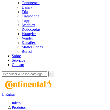
Continental
Danny
Eda
Tramontina
Tupy
Steelflex
Rodocordas
Wrangler
Vonder
Kanaflex
Master Lonas
Borcol
Sobre
Serviços
Contato


Entrar
Início
Produtos