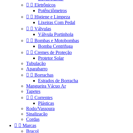


Eletrônicos
Potênciômetros


Higiene e Limpeza
Lixeiras Com Pedal


Válvulas
Válvula Portinhola


Bombas e Motobombas
Bomba Centrifuga


Cremes de Proteção
Protetor Solar
Tubulação
Aparabarro


Borrachas
Estrados de Borracha
Mangueira Vácuo Ar
Tapetes


Correntes
Plásticas
Rodo/Vassoura
Sinalização
Cordas


Marcas
Bracol