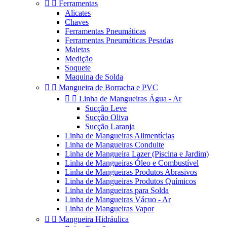


Ferramentas
Alicates
Chaves
Ferramentas Pneumáticas
Ferramentas Pneumáticas Pesadas
Maletas
Medição
Soquete
Maquina de Solda


Mangueira de Borracha e PVC


Linha de Mangueiras Água - Ar
Sucção Leve
Sucção Oliva
Sucção Laranja
Linha de Mangueiras Alimentícias
Linha de Mangueiras Conduite
Linha de Mangueira Lazer (Piscina e Jardim)
Linha de Mangueiras Óleo e Combustível
Linha de Mangueiras Produtos Abrasivos
Linha de Mangueiras Produtos Químicos
Linha de Mangueiras para Solda
Linha de Mangueiras Vácuo - Ar
Linha de Mangueiras Vapor


Mangueira Hidráulica