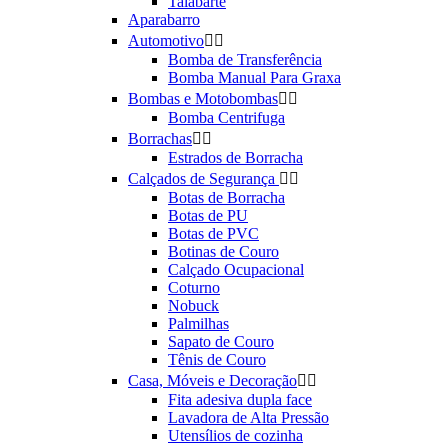
Talabarte
Aparabarro
Automotivo


Bomba de Transferência
Bomba Manual Para Graxa
Bombas e Motobombas


Bomba Centrifuga
Borrachas


Estrados de Borracha
Calçados de Segurança


Botas de Borracha
Botas de PU
Botas de PVC
Botinas de Couro
Calçado Ocupacional
Coturno
Nobuck
Palmilhas
Sapato de Couro
Tênis de Couro
Casa, Móveis e Decoração


Fita adesiva dupla face
Lavadora de Alta Pressão
Utensílios de cozinha