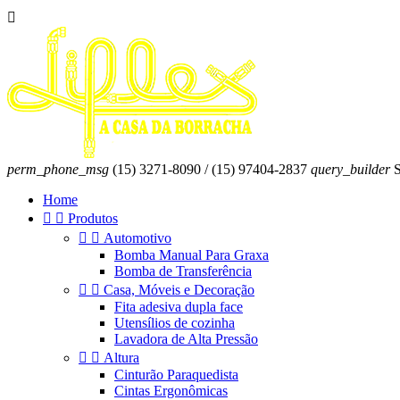

perm_phone_msg
(15) 3271-8090 / (15) 97404-2837
query_builder
S
Home


Produtos


Automotivo
Bomba Manual Para Graxa
Bomba de Transferência


Casa, Móveis e Decoração
Fita adesiva dupla face
Utensílios de cozinha
Lavadora de Alta Pressão


Altura
Cinturão Paraquedista
Cintas Ergonômicas