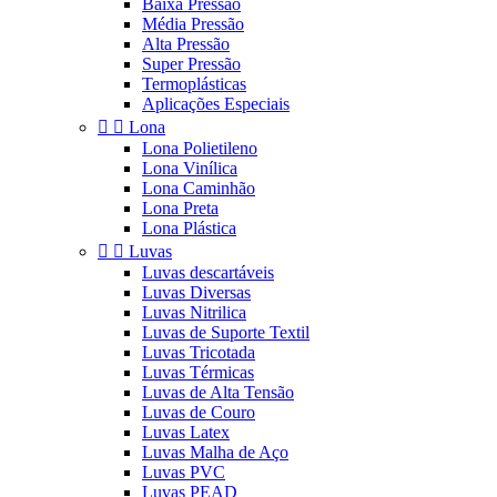
Baixa Pressão
Média Pressão
Alta Pressão
Super Pressão
Termoplásticas
Aplicações Especiais


Lona
Lona Polietileno
Lona Vinílica
Lona Caminhão
Lona Preta
Lona Plástica


Luvas
Luvas descartáveis
Luvas Diversas
Luvas Nitrilica
Luvas de Suporte Textil
Luvas Tricotada
Luvas Térmicas
Luvas de Alta Tensão
Luvas de Couro
Luvas Latex
Luvas Malha de Aço
Luvas PVC
Luvas PEAD