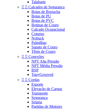
Talabarte


Calçados de Segurança
Botas de Borracha
Botas de PU
Botas de PVC
Botinas de Couro
Calçado Ocupacional
Coturno
Nobuck
Palmilhas
Sapato de Couro
Tênis de Couro


Conexões
NPT Alta Pressão
NPT Média Pressão
BSP
TupyGrooved


Cordas
Esporte
Elevação de Cargas
Transporte
Segurança
Selaria
Partidas de Motores