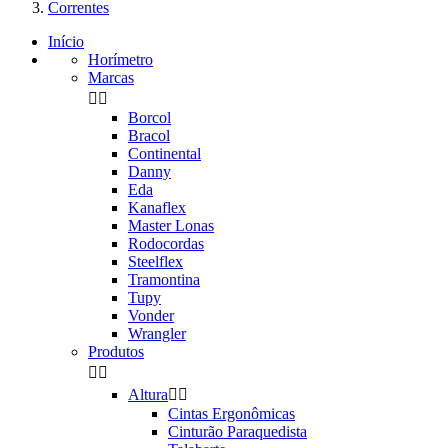
Correntes
Início
Horímetro
Marcas


Borcol
Bracol
Continental
Danny
Eda
Kanaflex
Master Lonas
Rodocordas
Steelflex
Tramontina
Tupy
Vonder
Wrangler
Produtos


Altura


Cintas Ergonômicas
Cinturão Paraquedista