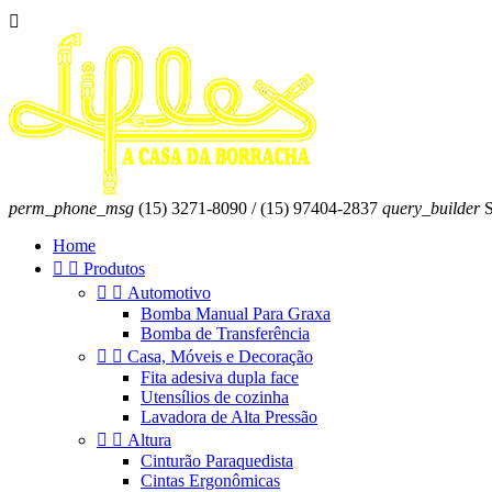

perm_phone_msg
(15) 3271-8090 / (15) 97404-2837
query_builder
S
Home


Produtos


Automotivo
Bomba Manual Para Graxa
Bomba de Transferência


Casa, Móveis e Decoração
Fita adesiva dupla face
Utensílios de cozinha
Lavadora de Alta Pressão


Altura
Cinturão Paraquedista
Cintas Ergonômicas