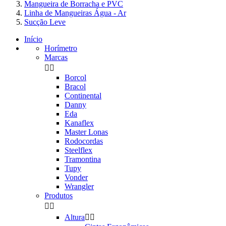
Mangueira de Borracha e PVC
Linha de Mangueiras Água - Ar
Sucção Leve
Início
Horímetro
Marcas


Borcol
Bracol
Continental
Danny
Eda
Kanaflex
Master Lonas
Rodocordas
Steelflex
Tramontina
Tupy
Vonder
Wrangler
Produtos


Altura

