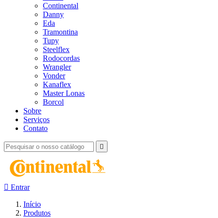
Continental
Danny
Eda
Tramontina
Tupy
Steelflex
Rodocordas
Wrangler
Vonder
Kanaflex
Master Lonas
Borcol
Sobre
Serviços
Contato


Entrar
Início
Produtos