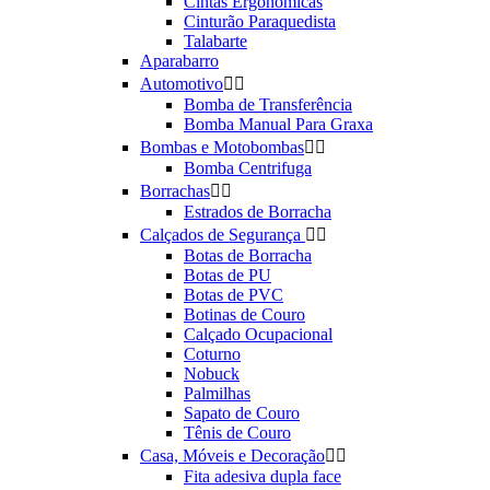
Cintas Ergonômicas
Cinturão Paraquedista
Talabarte
Aparabarro
Automotivo


Bomba de Transferência
Bomba Manual Para Graxa
Bombas e Motobombas


Bomba Centrifuga
Borrachas


Estrados de Borracha
Calçados de Segurança


Botas de Borracha
Botas de PU
Botas de PVC
Botinas de Couro
Calçado Ocupacional
Coturno
Nobuck
Palmilhas
Sapato de Couro
Tênis de Couro
Casa, Móveis e Decoração


Fita adesiva dupla face