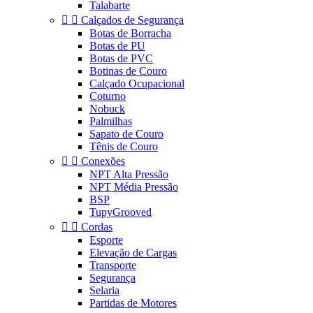
Talabarte


Calçados de Segurança
Botas de Borracha
Botas de PU
Botas de PVC
Botinas de Couro
Calçado Ocupacional
Coturno
Nobuck
Palmilhas
Sapato de Couro
Tênis de Couro


Conexões
NPT Alta Pressão
NPT Média Pressão
BSP
TupyGrooved


Cordas
Esporte
Elevação de Cargas
Transporte
Segurança
Selaria
Partidas de Motores