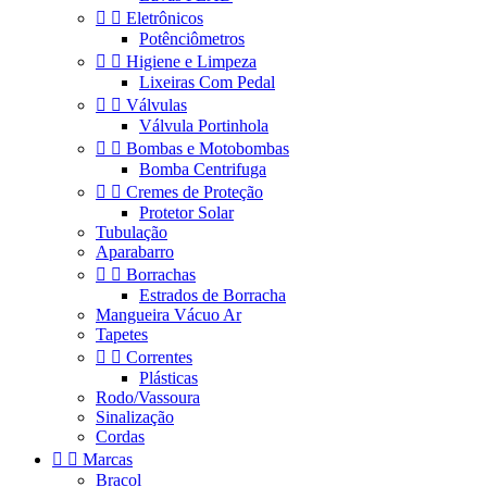


Eletrônicos
Potênciômetros


Higiene e Limpeza
Lixeiras Com Pedal


Válvulas
Válvula Portinhola


Bombas e Motobombas
Bomba Centrifuga


Cremes de Proteção
Protetor Solar
Tubulação
Aparabarro


Borrachas
Estrados de Borracha
Mangueira Vácuo Ar
Tapetes


Correntes
Plásticas
Rodo/Vassoura
Sinalização
Cordas


Marcas
Bracol