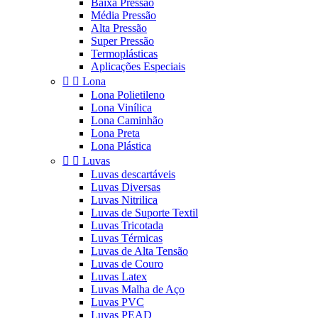
Baixa Pressão
Média Pressão
Alta Pressão
Super Pressão
Termoplásticas
Aplicações Especiais


Lona
Lona Polietileno
Lona Vinílica
Lona Caminhão
Lona Preta
Lona Plástica


Luvas
Luvas descartáveis
Luvas Diversas
Luvas Nitrilica
Luvas de Suporte Textil
Luvas Tricotada
Luvas Térmicas
Luvas de Alta Tensão
Luvas de Couro
Luvas Latex
Luvas Malha de Aço
Luvas PVC
Luvas PEAD