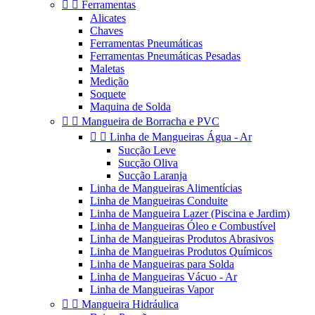


Ferramentas
Alicates
Chaves
Ferramentas Pneumáticas
Ferramentas Pneumáticas Pesadas
Maletas
Medição
Soquete
Maquina de Solda


Mangueira de Borracha e PVC


Linha de Mangueiras Água - Ar
Sucção Leve
Sucção Oliva
Sucção Laranja
Linha de Mangueiras Alimentícias
Linha de Mangueiras Conduite
Linha de Mangueira Lazer (Piscina e Jardim)
Linha de Mangueiras Óleo e Combustível
Linha de Mangueiras Produtos Abrasivos
Linha de Mangueiras Produtos Químicos
Linha de Mangueiras para Solda
Linha de Mangueiras Vácuo - Ar
Linha de Mangueiras Vapor


Mangueira Hidráulica