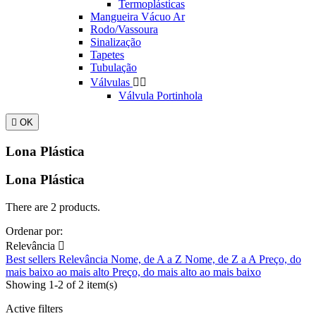
Termoplásticas
Mangueira Vácuo Ar
Rodo/Vassoura
Sinalização
Tapetes
Tubulação
Válvulas


Válvula Portinhola

OK
Lona Plástica
Lona Plástica
There are 2 products.
Ordenar por:
Relevância

Best sellers
Relevância
Nome, de A a Z
Nome, de Z a A
Preço, do
mais baixo ao mais alto
Preço, do mais alto ao mais baixo
Showing 1-2 of 2 item(s)
Active filters