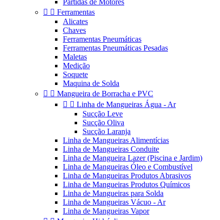
Partidas de Motores


Ferramentas
Alicates
Chaves
Ferramentas Pneumáticas
Ferramentas Pneumáticas Pesadas
Maletas
Medição
Soquete
Maquina de Solda


Mangueira de Borracha e PVC


Linha de Mangueiras Água - Ar
Sucção Leve
Sucção Oliva
Sucção Laranja
Linha de Mangueiras Alimentícias
Linha de Mangueiras Conduite
Linha de Mangueira Lazer (Piscina e Jardim)
Linha de Mangueiras Óleo e Combustível
Linha de Mangueiras Produtos Abrasivos
Linha de Mangueiras Produtos Químicos
Linha de Mangueiras para Solda
Linha de Mangueiras Vácuo - Ar
Linha de Mangueiras Vapor