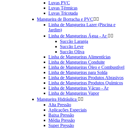
Luvas PVC
Luvas Térmicas
Luvas Tricotada
Mangueira de Borracha e PVC


Linha de Mangueira Lazer (Piscina e
Jardim)
Linha de Mangueiras Água - Ar


Sucção Laranja
Sucção Leve
Sucção Oliva
Linha de Mangueiras Alimentícias
Linha de Mangueiras Conduite
Linha de Mangueiras Óleo e Combustível
Linha de Mangueiras para Solda
Linha de Mangueiras Produtos Abrasivos
Linha de Mangueiras Produtos Químicos
Linha de Mangueiras Vácuo - Ar
Linha de Mangueiras Vapor
Mangueira Hidráulica


Alta Pressão
Aplicações Especiais
Baixa Pressão
Média Pressão
Super Pressão