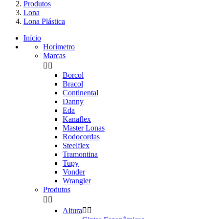
Produtos
Lona
Lona Plástica
Início
Horímetro
Marcas


Borcol
Bracol
Continental
Danny
Eda
Kanaflex
Master Lonas
Rodocordas
Steelflex
Tramontina
Tupy
Vonder
Wrangler
Produtos


Altura

