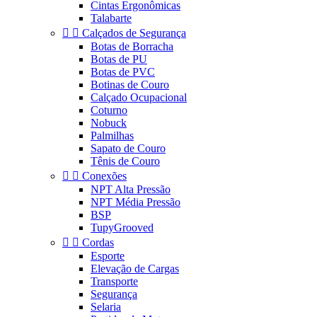
Cintas Ergonômicas
Talabarte


Calçados de Segurança
Botas de Borracha
Botas de PU
Botas de PVC
Botinas de Couro
Calçado Ocupacional
Coturno
Nobuck
Palmilhas
Sapato de Couro
Tênis de Couro


Conexões
NPT Alta Pressão
NPT Média Pressão
BSP
TupyGrooved


Cordas
Esporte
Elevação de Cargas
Transporte
Segurança
Selaria