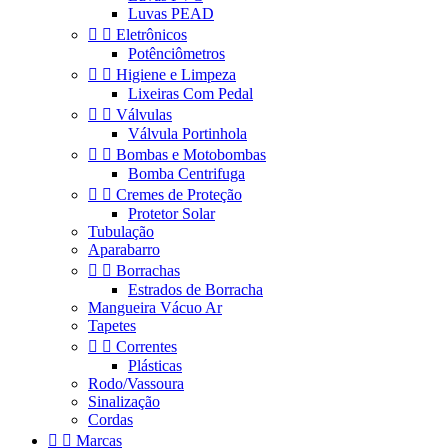
Luvas PEAD


Eletrônicos
Potênciômetros


Higiene e Limpeza
Lixeiras Com Pedal


Válvulas
Válvula Portinhola


Bombas e Motobombas
Bomba Centrifuga


Cremes de Proteção
Protetor Solar
Tubulação
Aparabarro


Borrachas
Estrados de Borracha
Mangueira Vácuo Ar
Tapetes


Correntes
Plásticas
Rodo/Vassoura
Sinalização
Cordas


Marcas