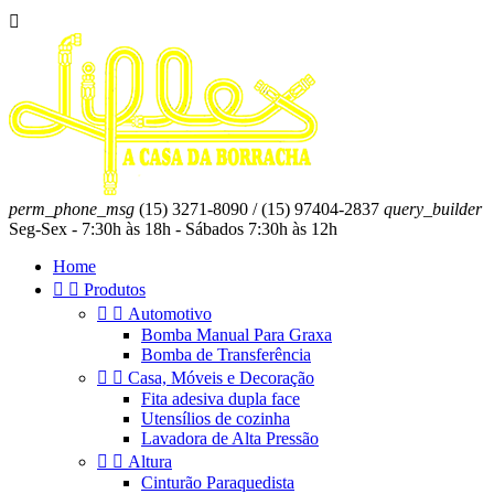

perm_phone_msg
(15) 3271-8090 / (15) 97404-2837
query_builder
Seg-Sex - 7:30h às 18h - Sábados 7:30h às 12h
Home


Produtos


Automotivo
Bomba Manual Para Graxa
Bomba de Transferência


Casa, Móveis e Decoração
Fita adesiva dupla face
Utensílios de cozinha
Lavadora de Alta Pressão


Altura
Cinturão Paraquedista