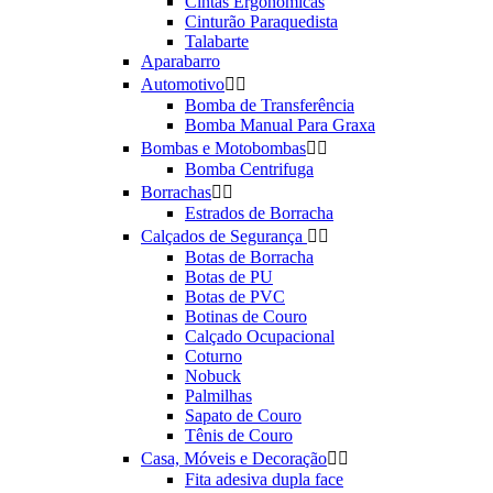
Cintas Ergonômicas
Cinturão Paraquedista
Talabarte
Aparabarro
Automotivo


Bomba de Transferência
Bomba Manual Para Graxa
Bombas e Motobombas


Bomba Centrifuga
Borrachas


Estrados de Borracha
Calçados de Segurança


Botas de Borracha
Botas de PU
Botas de PVC
Botinas de Couro
Calçado Ocupacional
Coturno
Nobuck
Palmilhas
Sapato de Couro
Tênis de Couro
Casa, Móveis e Decoração


Fita adesiva dupla face