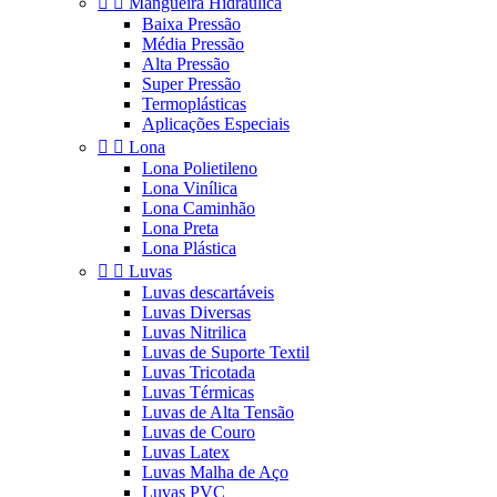


Mangueira Hidráulica
Baixa Pressão
Média Pressão
Alta Pressão
Super Pressão
Termoplásticas
Aplicações Especiais


Lona
Lona Polietileno
Lona Vinílica
Lona Caminhão
Lona Preta
Lona Plástica


Luvas
Luvas descartáveis
Luvas Diversas
Luvas Nitrilica
Luvas de Suporte Textil
Luvas Tricotada
Luvas Térmicas
Luvas de Alta Tensão
Luvas de Couro
Luvas Latex
Luvas Malha de Aço
Luvas PVC