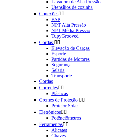
Lavadora de Alta Pressão
Utensílios de cozinha
Conexões


BSP
NPT Alta Pressão
NPT Média Pressão
TupyGrooved
Cordas


Elevação de Cargas
Esporte
Partidas de Motores
Segurança
Selaria
Transporte
Cordas
Correntes


Plásticas
Cremes de Proteção


Protetor Solar
Eletrônicos


Potênciômetros
Ferramentas


Alicates
Chaves