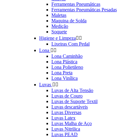
Ferramentas Pneumáticas
Ferramentas Pneumáticas Pesadas
Maletas
Maquina de Solda
Medição
Soquete
Higiene e Limpeza


Lixeiras Com Pedal
Lona


Lona Caminhão
Lona Plástica
Lona Polietileno
Lona Preta
Lona Vinílica
Luvas


Luvas de Alta Tensão
Luvas de Couro
Luvas de Suporte Textil
Luvas descartáveis
Luvas Diversas
Luvas Latex
Luvas Malha de Aço
Luvas Nitrilica
Luvas PEAD