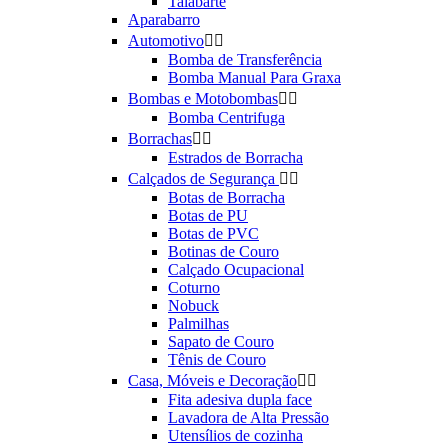
Talabarte
Aparabarro
Automotivo


Bomba de Transferência
Bomba Manual Para Graxa
Bombas e Motobombas


Bomba Centrifuga
Borrachas


Estrados de Borracha
Calçados de Segurança


Botas de Borracha
Botas de PU
Botas de PVC
Botinas de Couro
Calçado Ocupacional
Coturno
Nobuck
Palmilhas
Sapato de Couro
Tênis de Couro
Casa, Móveis e Decoração


Fita adesiva dupla face
Lavadora de Alta Pressão
Utensílios de cozinha