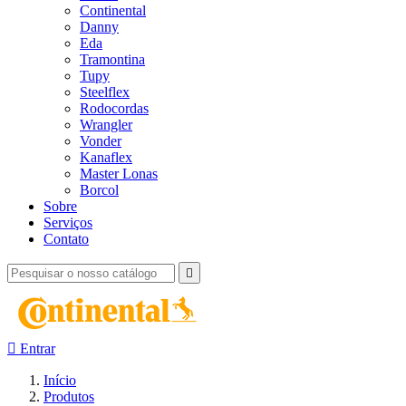
Continental
Danny
Eda
Tramontina
Tupy
Steelflex
Rodocordas
Wrangler
Vonder
Kanaflex
Master Lonas
Borcol
Sobre
Serviços
Contato


Entrar
Início
Produtos