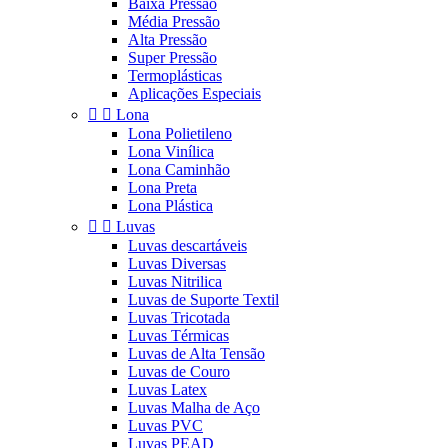
Baixa Pressão
Média Pressão
Alta Pressão
Super Pressão
Termoplásticas
Aplicações Especiais


Lona
Lona Polietileno
Lona Vinílica
Lona Caminhão
Lona Preta
Lona Plástica


Luvas
Luvas descartáveis
Luvas Diversas
Luvas Nitrilica
Luvas de Suporte Textil
Luvas Tricotada
Luvas Térmicas
Luvas de Alta Tensão
Luvas de Couro
Luvas Latex
Luvas Malha de Aço
Luvas PVC
Luvas PEAD