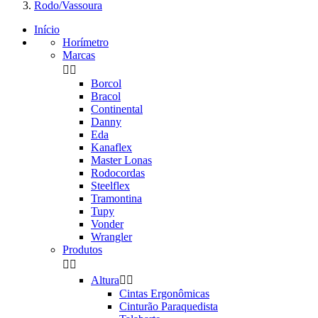
Rodo/Vassoura
Início
Horímetro
Marcas


Borcol
Bracol
Continental
Danny
Eda
Kanaflex
Master Lonas
Rodocordas
Steelflex
Tramontina
Tupy
Vonder
Wrangler
Produtos


Altura


Cintas Ergonômicas
Cinturão Paraquedista