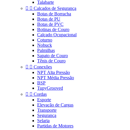
Talabarte


Calçados de Segurança
Botas de Borracha
Botas de PU
Botas de PVC
Botinas de Couro
Calçado Ocupacional
Coturno
Nobuck
Palmilhas
Sapato de Couro
Tênis de Couro


Conexões
NPT Alta Pressão
NPT Média Pressão
BSP
TupyGrooved


Cordas
Esporte
Elevação de Cargas
Transporte
Segurança
Selaria
Partidas de Motores