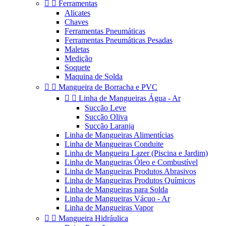


Ferramentas
Alicates
Chaves
Ferramentas Pneumáticas
Ferramentas Pneumáticas Pesadas
Maletas
Medição
Soquete
Maquina de Solda


Mangueira de Borracha e PVC


Linha de Mangueiras Água - Ar
Sucção Leve
Sucção Oliva
Sucção Laranja
Linha de Mangueiras Alimentícias
Linha de Mangueiras Conduite
Linha de Mangueira Lazer (Piscina e Jardim)
Linha de Mangueiras Óleo e Combustível
Linha de Mangueiras Produtos Abrasivos
Linha de Mangueiras Produtos Químicos
Linha de Mangueiras para Solda
Linha de Mangueiras Vácuo - Ar
Linha de Mangueiras Vapor


Mangueira Hidráulica