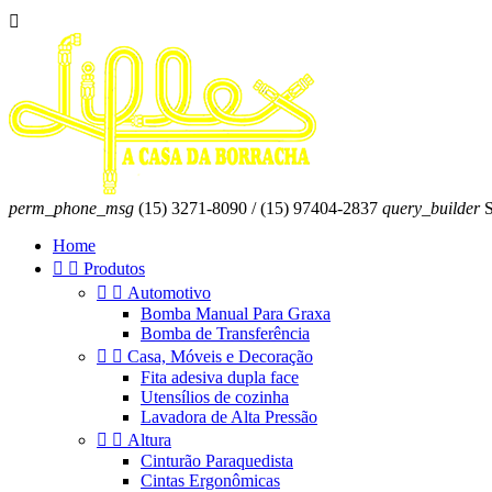

perm_phone_msg
(15) 3271-8090 / (15) 97404-2837
query_builder
S
Home


Produtos


Automotivo
Bomba Manual Para Graxa
Bomba de Transferência


Casa, Móveis e Decoração
Fita adesiva dupla face
Utensílios de cozinha
Lavadora de Alta Pressão


Altura
Cinturão Paraquedista
Cintas Ergonômicas