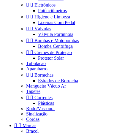


Eletrônicos
Potênciômetros


Higiene e Limpeza
Lixeiras Com Pedal


Válvulas
Válvula Portinhola


Bombas e Motobombas
Bomba Centrifuga


Cremes de Proteção
Protetor Solar
Tubulação
Aparabarro


Borrachas
Estrados de Borracha
Mangueira Vácuo Ar
Tapetes


Correntes
Plásticas
Rodo/Vassoura
Sinalização
Cordas


Marcas
Bracol