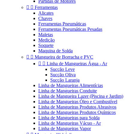
Partidas de Motores


Ferramentas
Alicates
Chaves
Ferramentas Pneumáticas
Ferramentas Pneumáticas Pesadas
Maletas
Medição
Soquete
Maquina de Solda


Mangueira de Borracha e PVC


Linha de Mangueiras Água - Ar
Sucção Leve
Sucção Oliva
Sucção Laranja
Linha de Mangueiras Alimentícias
Linha de Mangueiras Conduite
Linha de Mangueira Lazer (Piscina e Jardim)
Linha de Mangueiras Óleo e Combustível
Linha de Mangueiras Produtos Abrasivos
Linha de Mangueiras Produtos Químicos
Linha de Mangueiras para Solda
Linha de Mangueiras Vácuo - Ar
Linha de Mangueiras Vapor