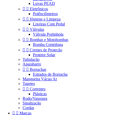
Luvas PEAD


Eletrônicos
Potênciômetros


Higiene e Limpeza
Lixeiras Com Pedal


Válvulas
Válvula Portinhola


Bombas e Motobombas
Bomba Centrifuga


Cremes de Proteção
Protetor Solar
Tubulação
Aparabarro


Borrachas
Estrados de Borracha
Mangueira Vácuo Ar
Tapetes


Correntes
Plásticas
Rodo/Vassoura
Sinalização
Cordas


Marcas