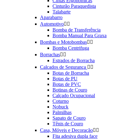
Cintas Ergonômicas
Cinturão Paraquedista
Talabarte
Aparabarro
Automotivo


Bomba de Transferência
Bomba Manual Para Graxa
Bombas e Motobombas


Bomba Centrifuga
Borrachas


Estrados de Borracha
Calçados de Segurança


Botas de Borracha
Botas de PU
Botas de PVC
Botinas de Couro
Calçado Ocupacional
Coturno
Nobuck
Palmilhas
Sapato de Couro
Tênis de Couro
Casa, Móveis e Decoração


Fita adesiva dupla face