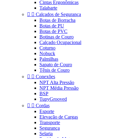
Cintas Ergonômicas
Talabarte


Calçados de Segurança
Botas de Borracha
Botas de PU
Botas de PVC
Botinas de Couro
Calçado Ocupacional
Coturno
Nobuck
Palmilhas
Sapato de Couro
Tênis de Couro


Conexões
NPT Alta Pressão
NPT Média Pressão
BSP
TupyGrooved


Cordas
Esporte
Elevação de Cargas
Transporte
Segurança
Selaria