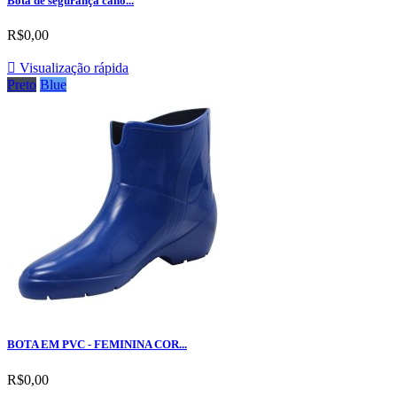
Bota de segurança cano...
R$0,00

Visualização rápida
Preto
Blue
BOTA EM PVC - FEMININA COR...
R$0,00