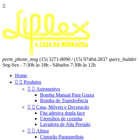

perm_phone_msg
(15) 3271-8090 / (15) 97404-2837
query_builder
Seg-Sex - 7:30h às 18h - Sábados 7:30h às 12h
Home


Produtos


Automotivo
Bomba Manual Para Graxa
Bomba de Transferência


Casa, Móveis e Decoração
Fita adesiva dupla face
Utensílios de cozinha
Lavadora de Alta Pressão


Altura
Cinturão Paraquedista