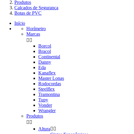
Produtos
Calçados de Segurança
Botas de PVC
Início
Horímetro
Marcas


Borcol
Bracol
Continental
Danny
Eda
Kanaflex
Master Lonas
Rodocordas
Steelflex
Tramontina
Tupy
Vonder
Wrangler
Produtos


Altura

