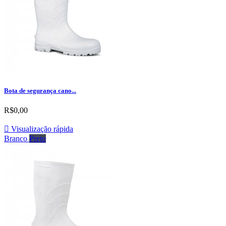
Bota de segurança cano...
R$0,00

Visualização rápida
Branco
Preto