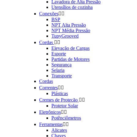
Lavadora de Alta Pressão
Utensílios de cozinha
Conexões


BSP
NPT Alta Pressão
NPT Média Pressão
TupyGrooved
Cordas


Elevação de Cargas
Esporte
Partidas de Motores
Segurança
Selaria
Transporte
Cordas
Correntes


Plásticas
Cremes de Proteção


Protetor Solar
Eletrônicos


Potênciômetros
Ferramentas


Alicates
Chaves