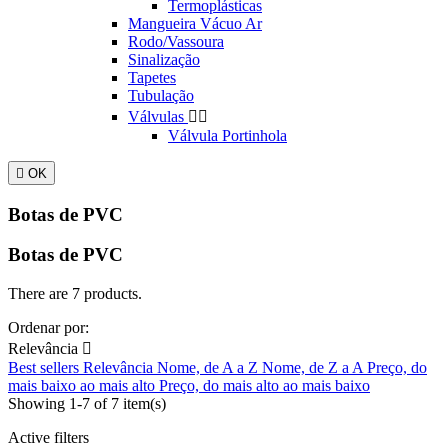
Termoplásticas
Mangueira Vácuo Ar
Rodo/Vassoura
Sinalização
Tapetes
Tubulação
Válvulas


Válvula Portinhola

OK
Botas de PVC
Botas de PVC
There are 7 products.
Ordenar por:
Relevância

Best sellers
Relevância
Nome, de A a Z
Nome, de Z a A
Preço, do
mais baixo ao mais alto
Preço, do mais alto ao mais baixo
Showing 1-7 of 7 item(s)
Active filters