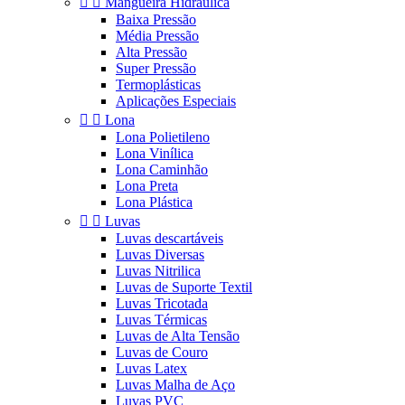


Mangueira Hidráulica
Baixa Pressão
Média Pressão
Alta Pressão
Super Pressão
Termoplásticas
Aplicações Especiais


Lona
Lona Polietileno
Lona Vinílica
Lona Caminhão
Lona Preta
Lona Plástica


Luvas
Luvas descartáveis
Luvas Diversas
Luvas Nitrilica
Luvas de Suporte Textil
Luvas Tricotada
Luvas Térmicas
Luvas de Alta Tensão
Luvas de Couro
Luvas Latex
Luvas Malha de Aço
Luvas PVC