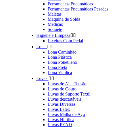
Ferramentas Pneumáticas
Ferramentas Pneumáticas Pesadas
Maletas
Maquina de Solda
Medição
Soquete
Higiene e Limpeza


Lixeiras Com Pedal
Lona


Lona Caminhão
Lona Plástica
Lona Polietileno
Lona Preta
Lona Vinílica
Luvas


Luvas de Alta Tensão
Luvas de Couro
Luvas de Suporte Textil
Luvas descartáveis
Luvas Diversas
Luvas Latex
Luvas Malha de Aço
Luvas Nitrilica
Luvas PEAD