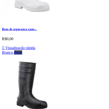
Bota de segurança cano...
R$0,00

Visualização rápida
Branco
Preto