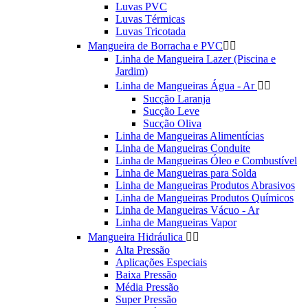
Luvas PVC
Luvas Térmicas
Luvas Tricotada
Mangueira de Borracha e PVC


Linha de Mangueira Lazer (Piscina e
Jardim)
Linha de Mangueiras Água - Ar


Sucção Laranja
Sucção Leve
Sucção Oliva
Linha de Mangueiras Alimentícias
Linha de Mangueiras Conduite
Linha de Mangueiras Óleo e Combustível
Linha de Mangueiras para Solda
Linha de Mangueiras Produtos Abrasivos
Linha de Mangueiras Produtos Químicos
Linha de Mangueiras Vácuo - Ar
Linha de Mangueiras Vapor
Mangueira Hidráulica


Alta Pressão
Aplicações Especiais
Baixa Pressão
Média Pressão
Super Pressão