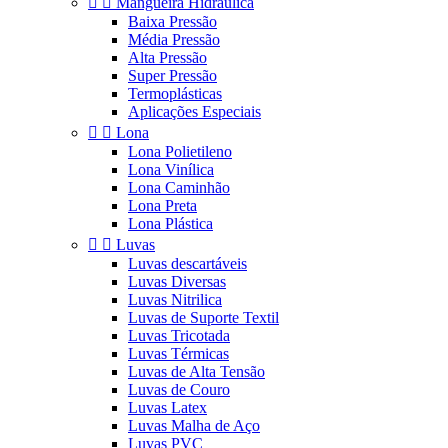


Mangueira Hidráulica
Baixa Pressão
Média Pressão
Alta Pressão
Super Pressão
Termoplásticas
Aplicações Especiais


Lona
Lona Polietileno
Lona Vinílica
Lona Caminhão
Lona Preta
Lona Plástica


Luvas
Luvas descartáveis
Luvas Diversas
Luvas Nitrilica
Luvas de Suporte Textil
Luvas Tricotada
Luvas Térmicas
Luvas de Alta Tensão
Luvas de Couro
Luvas Latex
Luvas Malha de Aço
Luvas PVC