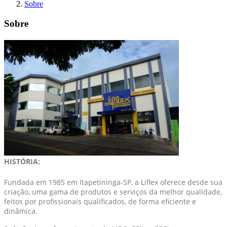
Sobre
Sobre
HISTÓRIA:
Fundada em 1985 em Itapetininga-SP, a Liflex oferece desde sua
criação, uma gama de produtos e serviços da melhor qualidade,
feitos por profissionais qualificados, de forma eficiente e
dinâmica.