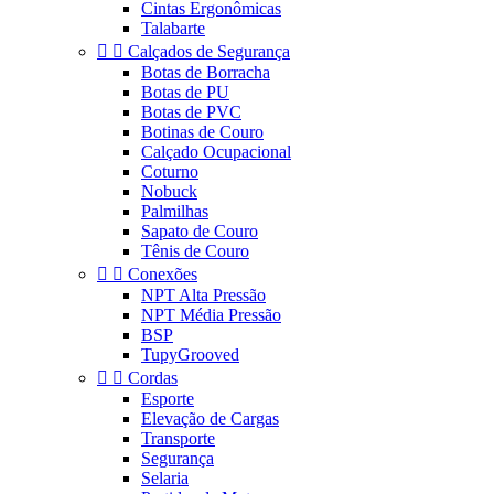
Cintas Ergonômicas
Talabarte


Calçados de Segurança
Botas de Borracha
Botas de PU
Botas de PVC
Botinas de Couro
Calçado Ocupacional
Coturno
Nobuck
Palmilhas
Sapato de Couro
Tênis de Couro


Conexões
NPT Alta Pressão
NPT Média Pressão
BSP
TupyGrooved


Cordas
Esporte
Elevação de Cargas
Transporte
Segurança
Selaria