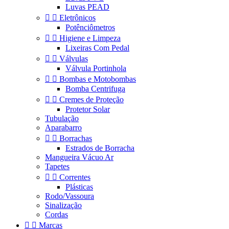
Luvas PEAD


Eletrônicos
Potênciômetros


Higiene e Limpeza
Lixeiras Com Pedal


Válvulas
Válvula Portinhola


Bombas e Motobombas
Bomba Centrifuga


Cremes de Proteção
Protetor Solar
Tubulação
Aparabarro


Borrachas
Estrados de Borracha
Mangueira Vácuo Ar
Tapetes


Correntes
Plásticas
Rodo/Vassoura
Sinalização
Cordas


Marcas