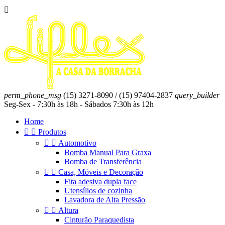

perm_phone_msg
(15) 3271-8090 / (15) 97404-2837
query_builder
Seg-Sex - 7:30h às 18h - Sábados 7:30h às 12h
Home


Produtos


Automotivo
Bomba Manual Para Graxa
Bomba de Transferência


Casa, Móveis e Decoração
Fita adesiva dupla face
Utensílios de cozinha
Lavadora de Alta Pressão


Altura
Cinturão Paraquedista