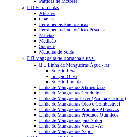
Partidas de Motores


Ferramentas
Alicates
Chaves
Ferramentas Pneumáticas
Ferramentas Pneumáticas Pesadas
Maletas
Medição
Soquete
Maquina de Solda


Mangueira de Borracha e PVC


Linha de Mangueiras Água - Ar
Sucção Leve
Sucção Oliva
Sucção Laranja
Linha de Mangueiras Alimentícias
Linha de Mangueiras Conduite
Linha de Mangueira Lazer (Piscina e Jardim)
Linha de Mangueiras Óleo e Combustível
Linha de Mangueiras Produtos Abrasivos
Linha de Mangueiras Produtos Químicos
Linha de Mangueiras para Solda
Linha de Mangueiras Vácuo - Ar
Linha de Mangueiras Vapor