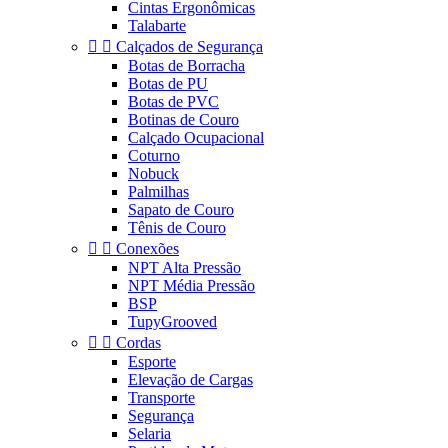
Cintas Ergonômicas
Talabarte


Calçados de Segurança
Botas de Borracha
Botas de PU
Botas de PVC
Botinas de Couro
Calçado Ocupacional
Coturno
Nobuck
Palmilhas
Sapato de Couro
Tênis de Couro


Conexões
NPT Alta Pressão
NPT Média Pressão
BSP
TupyGrooved


Cordas
Esporte
Elevação de Cargas
Transporte
Segurança
Selaria