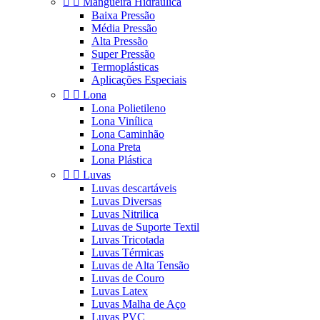


Mangueira Hidráulica
Baixa Pressão
Média Pressão
Alta Pressão
Super Pressão
Termoplásticas
Aplicações Especiais


Lona
Lona Polietileno
Lona Vinílica
Lona Caminhão
Lona Preta
Lona Plástica


Luvas
Luvas descartáveis
Luvas Diversas
Luvas Nitrilica
Luvas de Suporte Textil
Luvas Tricotada
Luvas Térmicas
Luvas de Alta Tensão
Luvas de Couro
Luvas Latex
Luvas Malha de Aço
Luvas PVC