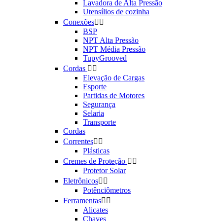
Lavadora de Alta Pressão
Utensílios de cozinha
Conexões


BSP
NPT Alta Pressão
NPT Média Pressão
TupyGrooved
Cordas


Elevação de Cargas
Esporte
Partidas de Motores
Segurança
Selaria
Transporte
Cordas
Correntes


Plásticas
Cremes de Proteção


Protetor Solar
Eletrônicos


Potênciômetros
Ferramentas


Alicates
Chaves