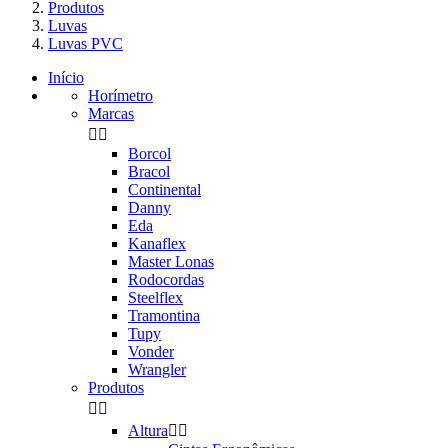
Produtos
Luvas
Luvas PVC
Início
Horímetro
Marcas


Borcol
Bracol
Continental
Danny
Eda
Kanaflex
Master Lonas
Rodocordas
Steelflex
Tramontina
Tupy
Vonder
Wrangler
Produtos


Altura

