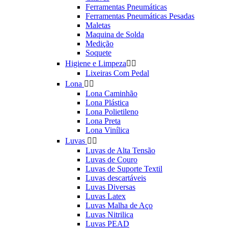
Ferramentas Pneumáticas
Ferramentas Pneumáticas Pesadas
Maletas
Maquina de Solda
Medição
Soquete
Higiene e Limpeza


Lixeiras Com Pedal
Lona


Lona Caminhão
Lona Plástica
Lona Polietileno
Lona Preta
Lona Vinílica
Luvas


Luvas de Alta Tensão
Luvas de Couro
Luvas de Suporte Textil
Luvas descartáveis
Luvas Diversas
Luvas Latex
Luvas Malha de Aço
Luvas Nitrilica
Luvas PEAD