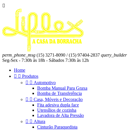

perm_phone_msg
(15) 3271-8090 / (15) 97404-2837
query_builder
Seg-Sex - 7:30h às 18h - Sábados 7:30h às 12h
Home


Produtos


Automotivo
Bomba Manual Para Graxa
Bomba de Transferência


Casa, Móveis e Decoração
Fita adesiva dupla face
Utensílios de cozinha
Lavadora de Alta Pressão


Altura
Cinturão Paraquedista