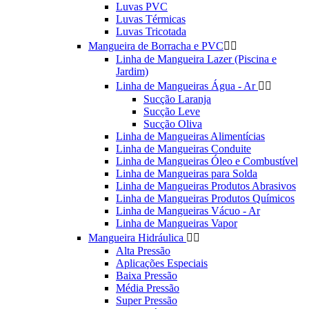
Luvas PVC
Luvas Térmicas
Luvas Tricotada
Mangueira de Borracha e PVC


Linha de Mangueira Lazer (Piscina e
Jardim)
Linha de Mangueiras Água - Ar


Sucção Laranja
Sucção Leve
Sucção Oliva
Linha de Mangueiras Alimentícias
Linha de Mangueiras Conduite
Linha de Mangueiras Óleo e Combustível
Linha de Mangueiras para Solda
Linha de Mangueiras Produtos Abrasivos
Linha de Mangueiras Produtos Químicos
Linha de Mangueiras Vácuo - Ar
Linha de Mangueiras Vapor
Mangueira Hidráulica


Alta Pressão
Aplicações Especiais
Baixa Pressão
Média Pressão
Super Pressão