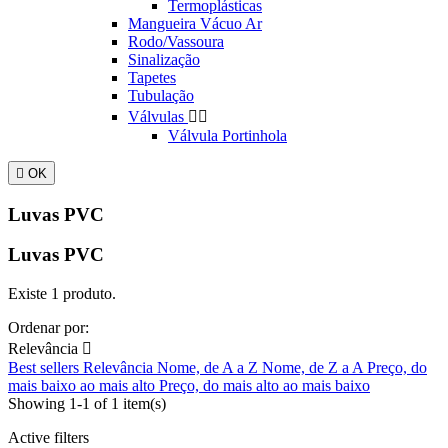
Termoplásticas
Mangueira Vácuo Ar
Rodo/Vassoura
Sinalização
Tapetes
Tubulação
Válvulas


Válvula Portinhola

OK
Luvas PVC
Luvas PVC
Existe 1 produto.
Ordenar por:
Relevância

Best sellers
Relevância
Nome, de A a Z
Nome, de Z a A
Preço, do
mais baixo ao mais alto
Preço, do mais alto ao mais baixo
Showing 1-1 of 1 item(s)
Active filters