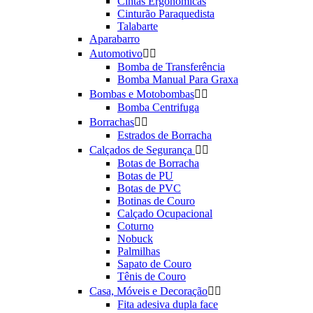
Cintas Ergonômicas
Cinturão Paraquedista
Talabarte
Aparabarro
Automotivo


Bomba de Transferência
Bomba Manual Para Graxa
Bombas e Motobombas


Bomba Centrifuga
Borrachas


Estrados de Borracha
Calçados de Segurança


Botas de Borracha
Botas de PU
Botas de PVC
Botinas de Couro
Calçado Ocupacional
Coturno
Nobuck
Palmilhas
Sapato de Couro
Tênis de Couro
Casa, Móveis e Decoração


Fita adesiva dupla face