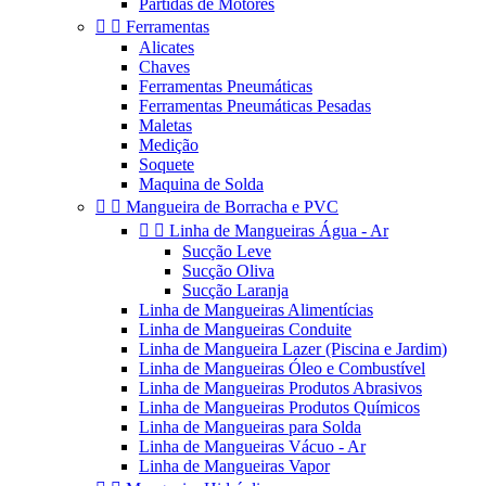
Partidas de Motores


Ferramentas
Alicates
Chaves
Ferramentas Pneumáticas
Ferramentas Pneumáticas Pesadas
Maletas
Medição
Soquete
Maquina de Solda


Mangueira de Borracha e PVC


Linha de Mangueiras Água - Ar
Sucção Leve
Sucção Oliva
Sucção Laranja
Linha de Mangueiras Alimentícias
Linha de Mangueiras Conduite
Linha de Mangueira Lazer (Piscina e Jardim)
Linha de Mangueiras Óleo e Combustível
Linha de Mangueiras Produtos Abrasivos
Linha de Mangueiras Produtos Químicos
Linha de Mangueiras para Solda
Linha de Mangueiras Vácuo - Ar
Linha de Mangueiras Vapor