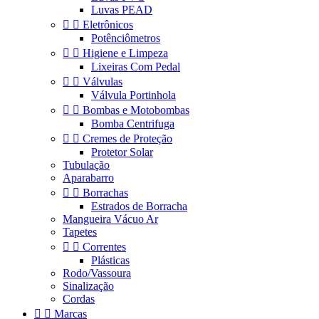
Luvas PEAD


Eletrônicos
Potênciômetros


Higiene e Limpeza
Lixeiras Com Pedal


Válvulas
Válvula Portinhola


Bombas e Motobombas
Bomba Centrifuga


Cremes de Proteção
Protetor Solar
Tubulação
Aparabarro


Borrachas
Estrados de Borracha
Mangueira Vácuo Ar
Tapetes


Correntes
Plásticas
Rodo/Vassoura
Sinalização
Cordas


Marcas