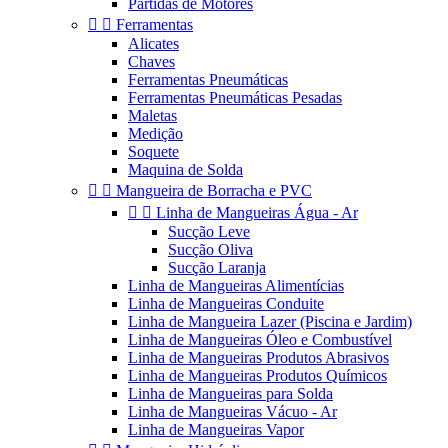
Partidas de Motores


Ferramentas
Alicates
Chaves
Ferramentas Pneumáticas
Ferramentas Pneumáticas Pesadas
Maletas
Medição
Soquete
Maquina de Solda


Mangueira de Borracha e PVC


Linha de Mangueiras Água - Ar
Sucção Leve
Sucção Oliva
Sucção Laranja
Linha de Mangueiras Alimentícias
Linha de Mangueiras Conduite
Linha de Mangueira Lazer (Piscina e Jardim)
Linha de Mangueiras Óleo e Combustível
Linha de Mangueiras Produtos Abrasivos
Linha de Mangueiras Produtos Químicos
Linha de Mangueiras para Solda
Linha de Mangueiras Vácuo - Ar
Linha de Mangueiras Vapor