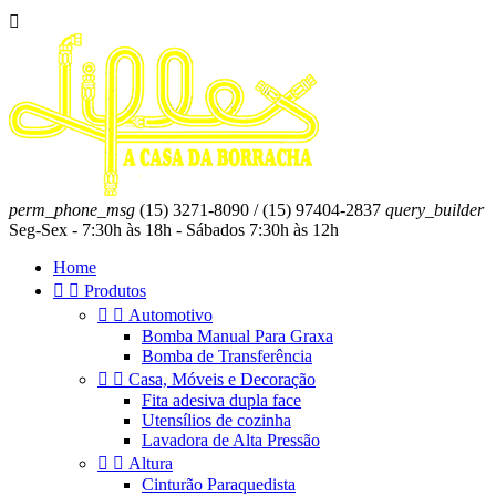

perm_phone_msg
(15) 3271-8090 / (15) 97404-2837
query_builder
Seg-Sex - 7:30h às 18h - Sábados 7:30h às 12h
Home


Produtos


Automotivo
Bomba Manual Para Graxa
Bomba de Transferência


Casa, Móveis e Decoração
Fita adesiva dupla face
Utensílios de cozinha
Lavadora de Alta Pressão


Altura
Cinturão Paraquedista