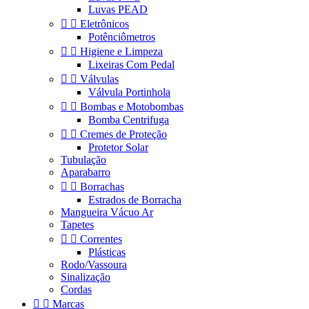
Luvas PEAD


Eletrônicos
Potênciômetros


Higiene e Limpeza
Lixeiras Com Pedal


Válvulas
Válvula Portinhola


Bombas e Motobombas
Bomba Centrifuga


Cremes de Proteção
Protetor Solar
Tubulação
Aparabarro


Borrachas
Estrados de Borracha
Mangueira Vácuo Ar
Tapetes


Correntes
Plásticas
Rodo/Vassoura
Sinalização
Cordas


Marcas