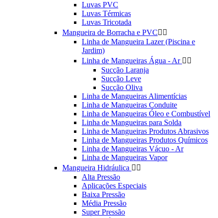
Luvas PVC
Luvas Térmicas
Luvas Tricotada
Mangueira de Borracha e PVC


Linha de Mangueira Lazer (Piscina e
Jardim)
Linha de Mangueiras Água - Ar


Sucção Laranja
Sucção Leve
Sucção Oliva
Linha de Mangueiras Alimentícias
Linha de Mangueiras Conduite
Linha de Mangueiras Óleo e Combustível
Linha de Mangueiras para Solda
Linha de Mangueiras Produtos Abrasivos
Linha de Mangueiras Produtos Químicos
Linha de Mangueiras Vácuo - Ar
Linha de Mangueiras Vapor
Mangueira Hidráulica


Alta Pressão
Aplicações Especiais
Baixa Pressão
Média Pressão
Super Pressão