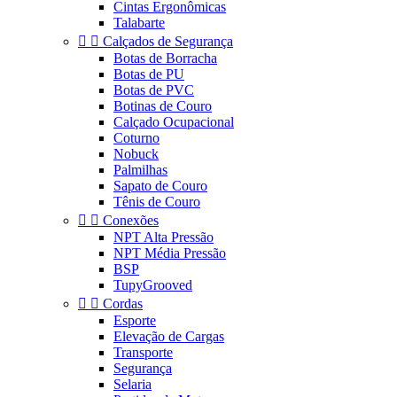
Cintas Ergonômicas
Talabarte


Calçados de Segurança
Botas de Borracha
Botas de PU
Botas de PVC
Botinas de Couro
Calçado Ocupacional
Coturno
Nobuck
Palmilhas
Sapato de Couro
Tênis de Couro


Conexões
NPT Alta Pressão
NPT Média Pressão
BSP
TupyGrooved


Cordas
Esporte
Elevação de Cargas
Transporte
Segurança
Selaria