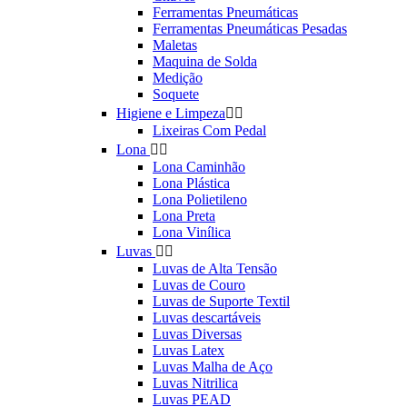
Ferramentas Pneumáticas
Ferramentas Pneumáticas Pesadas
Maletas
Maquina de Solda
Medição
Soquete
Higiene e Limpeza


Lixeiras Com Pedal
Lona


Lona Caminhão
Lona Plástica
Lona Polietileno
Lona Preta
Lona Vinílica
Luvas


Luvas de Alta Tensão
Luvas de Couro
Luvas de Suporte Textil
Luvas descartáveis
Luvas Diversas
Luvas Latex
Luvas Malha de Aço
Luvas Nitrilica
Luvas PEAD