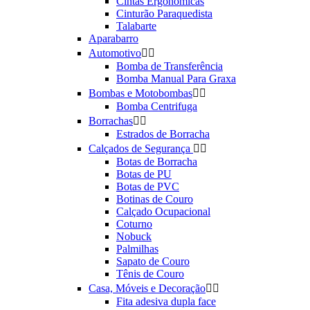
Cintas Ergonômicas
Cinturão Paraquedista
Talabarte
Aparabarro
Automotivo


Bomba de Transferência
Bomba Manual Para Graxa
Bombas e Motobombas


Bomba Centrifuga
Borrachas


Estrados de Borracha
Calçados de Segurança


Botas de Borracha
Botas de PU
Botas de PVC
Botinas de Couro
Calçado Ocupacional
Coturno
Nobuck
Palmilhas
Sapato de Couro
Tênis de Couro
Casa, Móveis e Decoração


Fita adesiva dupla face