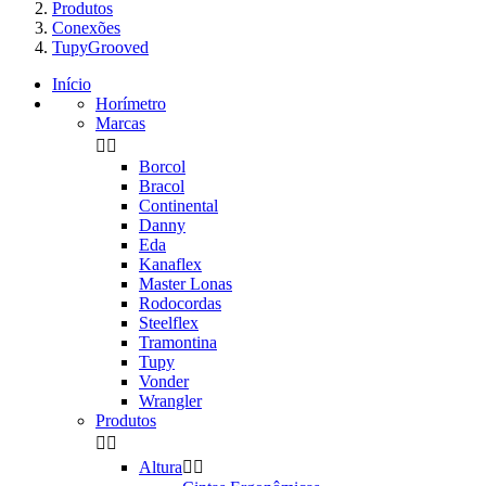
Produtos
Conexões
TupyGrooved
Início
Horímetro
Marcas


Borcol
Bracol
Continental
Danny
Eda
Kanaflex
Master Lonas
Rodocordas
Steelflex
Tramontina
Tupy
Vonder
Wrangler
Produtos


Altura

