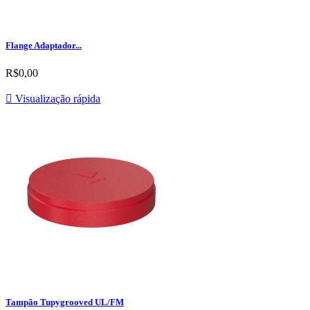
Flange Adaptador...
R$0,00

Visualização rápida
Tampão Tupygrooved UL/FM