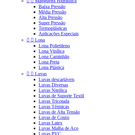


Mangueira Hidráulica
Baixa Pressão
Média Pressão
Alta Pressão
Super Pressão
Termoplásticas
Aplicações Especiais


Lona
Lona Polietileno
Lona Vinílica
Lona Caminhão
Lona Preta
Lona Plástica


Luvas
Luvas descartáveis
Luvas Diversas
Luvas Nitrilica
Luvas de Suporte Textil
Luvas Tricotada
Luvas Térmicas
Luvas de Alta Tensão
Luvas de Couro
Luvas Latex
Luvas Malha de Aço
Luvas PVC