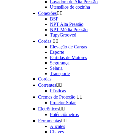
Lavadora de Alta Pressão
Utensílios de cozinha
Conexões


BSP
NPT Alta Pressão
NPT Média Pressão
TupyGrooved
Cordas


Elevação de Cargas
Esporte
Partidas de Motores
Segurança
Selaria
Transporte
Cordas
Correntes


Plásticas
Cremes de Proteção


Protetor Solar
Eletrônicos


Potênciômetros
Ferramentas


Alicates
Chaves