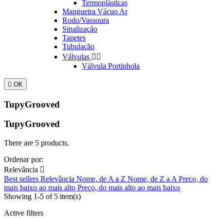
Termoplásticas
Mangueira Vácuo Ar
Rodo/Vassoura
Sinalização
Tapetes
Tubulação
Válvulas


Válvula Portinhola

OK
TupyGrooved
TupyGrooved
There are 5 products.
Ordenar por:
Relevância

Best sellers
Relevância
Nome, de A a Z
Nome, de Z a A
Preço, do
mais baixo ao mais alto
Preço, do mais alto ao mais baixo
Showing 1-5 of 5 item(s)
Active filters