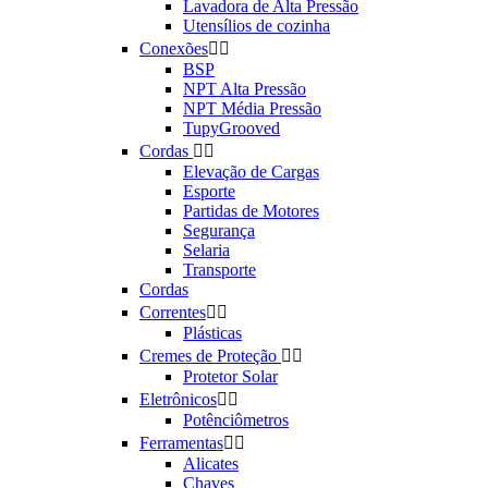
Lavadora de Alta Pressão
Utensílios de cozinha
Conexões


BSP
NPT Alta Pressão
NPT Média Pressão
TupyGrooved
Cordas


Elevação de Cargas
Esporte
Partidas de Motores
Segurança
Selaria
Transporte
Cordas
Correntes


Plásticas
Cremes de Proteção


Protetor Solar
Eletrônicos


Potênciômetros
Ferramentas


Alicates
Chaves