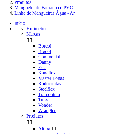
Produtos
Mangueira de Borracha e PVC
Linha de Mangueiras Água - Ar
Início
Horímetro
Marcas


Borcol
Bracol
Continental
Danny
Eda
Kanaflex
Master Lonas
Rodocordas
Steelflex
Tramontina
Tupy
Vonder
Wrangler
Produtos


Altura

