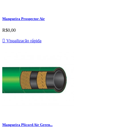
Mangueira Prospector Air
R$0,00

Visualização rápida
Mangueira Plicord Air Green...