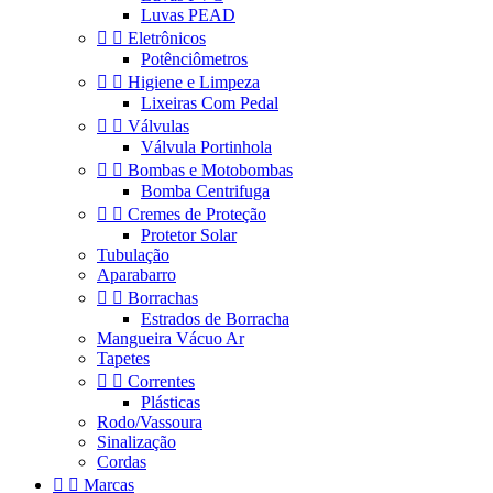
Luvas PEAD


Eletrônicos
Potênciômetros


Higiene e Limpeza
Lixeiras Com Pedal


Válvulas
Válvula Portinhola


Bombas e Motobombas
Bomba Centrifuga


Cremes de Proteção
Protetor Solar
Tubulação
Aparabarro


Borrachas
Estrados de Borracha
Mangueira Vácuo Ar
Tapetes


Correntes
Plásticas
Rodo/Vassoura
Sinalização
Cordas


Marcas