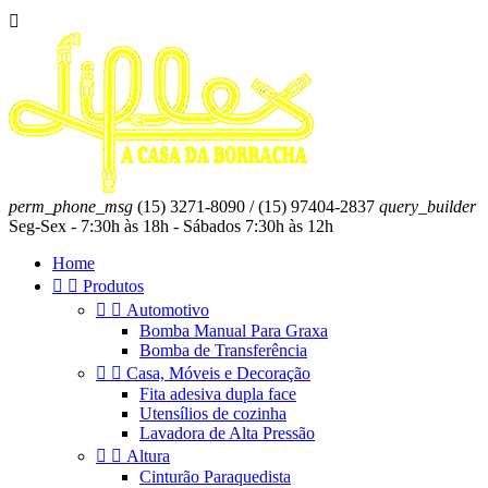

perm_phone_msg
(15) 3271-8090 / (15) 97404-2837
query_builder
Seg-Sex - 7:30h às 18h - Sábados 7:30h às 12h
Home


Produtos


Automotivo
Bomba Manual Para Graxa
Bomba de Transferência


Casa, Móveis e Decoração
Fita adesiva dupla face
Utensílios de cozinha
Lavadora de Alta Pressão


Altura
Cinturão Paraquedista