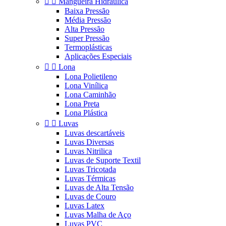


Mangueira Hidráulica
Baixa Pressão
Média Pressão
Alta Pressão
Super Pressão
Termoplásticas
Aplicações Especiais


Lona
Lona Polietileno
Lona Vinílica
Lona Caminhão
Lona Preta
Lona Plástica


Luvas
Luvas descartáveis
Luvas Diversas
Luvas Nitrilica
Luvas de Suporte Textil
Luvas Tricotada
Luvas Térmicas
Luvas de Alta Tensão
Luvas de Couro
Luvas Latex
Luvas Malha de Aço
Luvas PVC