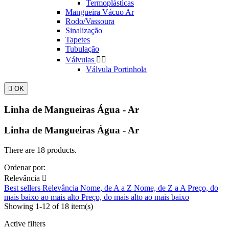
Termoplásticas
Mangueira Vácuo Ar
Rodo/Vassoura
Sinalização
Tapetes
Tubulação
Válvulas


Válvula Portinhola

OK
Linha de Mangueiras Água - Ar
Linha de Mangueiras Água - Ar
There are 18 products.
Ordenar por:
Relevância

Best sellers
Relevância
Nome, de A a Z
Nome, de Z a A
Preço, do
mais baixo ao mais alto
Preço, do mais alto ao mais baixo
Showing 1-12 of 18 item(s)
Active filters