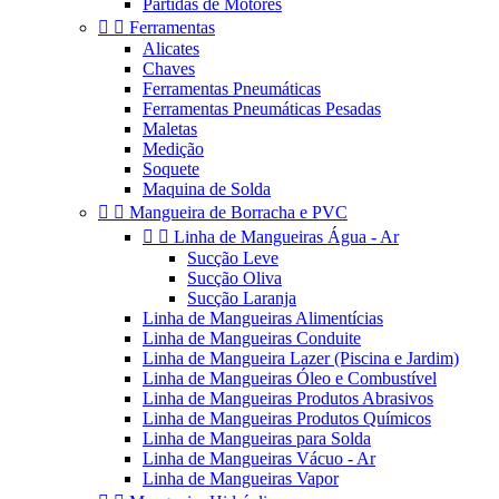
Partidas de Motores


Ferramentas
Alicates
Chaves
Ferramentas Pneumáticas
Ferramentas Pneumáticas Pesadas
Maletas
Medição
Soquete
Maquina de Solda


Mangueira de Borracha e PVC


Linha de Mangueiras Água - Ar
Sucção Leve
Sucção Oliva
Sucção Laranja
Linha de Mangueiras Alimentícias
Linha de Mangueiras Conduite
Linha de Mangueira Lazer (Piscina e Jardim)
Linha de Mangueiras Óleo e Combustível
Linha de Mangueiras Produtos Abrasivos
Linha de Mangueiras Produtos Químicos
Linha de Mangueiras para Solda
Linha de Mangueiras Vácuo - Ar
Linha de Mangueiras Vapor