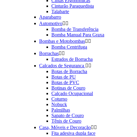
Cintas Ergonômicas
Cinturão Paraquedista
Talabarte
Aparabarro
Automotivo


Bomba de Transferência
Bomba Manual Para Graxa
Bombas e Motobombas


Bomba Centrifuga
Borrachas


Estrados de Borracha
Calçados de Segurança


Botas de Borracha
Botas de PU
Botas de PVC
Botinas de Couro
Calçado Ocupacional
Coturno
Nobuck
Palmilhas
Sapato de Couro
Tênis de Couro
Casa, Móveis e Decoração


Fita adesiva dupla face