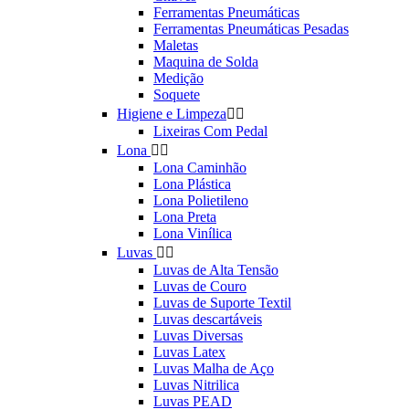
Ferramentas Pneumáticas
Ferramentas Pneumáticas Pesadas
Maletas
Maquina de Solda
Medição
Soquete
Higiene e Limpeza


Lixeiras Com Pedal
Lona


Lona Caminhão
Lona Plástica
Lona Polietileno
Lona Preta
Lona Vinílica
Luvas


Luvas de Alta Tensão
Luvas de Couro
Luvas de Suporte Textil
Luvas descartáveis
Luvas Diversas
Luvas Latex
Luvas Malha de Aço
Luvas Nitrilica
Luvas PEAD