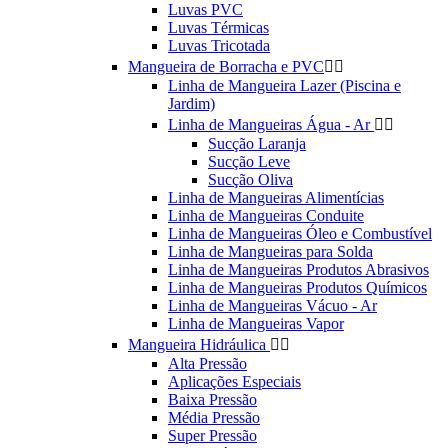
Luvas PVC
Luvas Térmicas
Luvas Tricotada
Mangueira de Borracha e PVC


Linha de Mangueira Lazer (Piscina e
Jardim)
Linha de Mangueiras Água - Ar


Sucção Laranja
Sucção Leve
Sucção Oliva
Linha de Mangueiras Alimentícias
Linha de Mangueiras Conduite
Linha de Mangueiras Óleo e Combustível
Linha de Mangueiras para Solda
Linha de Mangueiras Produtos Abrasivos
Linha de Mangueiras Produtos Químicos
Linha de Mangueiras Vácuo - Ar
Linha de Mangueiras Vapor
Mangueira Hidráulica


Alta Pressão
Aplicações Especiais
Baixa Pressão
Média Pressão
Super Pressão