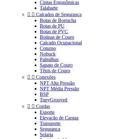
Cintas Ergonômicas
Talabarte


Calçados de Segurança
Botas de Borracha
Botas de PU
Botas de PVC
Botinas de Couro
Calçado Ocupacional
Coturno
Nobuck
Palmilhas
Sapato de Couro
Tênis de Couro


Conexões
NPT Alta Pressão
NPT Média Pressão
BSP
TupyGrooved


Cordas
Esporte
Elevação de Cargas
Transporte
Segurança
Selaria