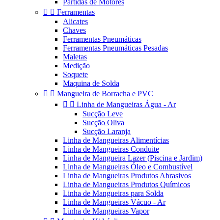
Partidas de Motores


Ferramentas
Alicates
Chaves
Ferramentas Pneumáticas
Ferramentas Pneumáticas Pesadas
Maletas
Medição
Soquete
Maquina de Solda


Mangueira de Borracha e PVC


Linha de Mangueiras Água - Ar
Sucção Leve
Sucção Oliva
Sucção Laranja
Linha de Mangueiras Alimentícias
Linha de Mangueiras Conduite
Linha de Mangueira Lazer (Piscina e Jardim)
Linha de Mangueiras Óleo e Combustível
Linha de Mangueiras Produtos Abrasivos
Linha de Mangueiras Produtos Químicos
Linha de Mangueiras para Solda
Linha de Mangueiras Vácuo - Ar
Linha de Mangueiras Vapor