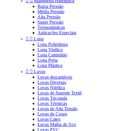


Mangueira Hidráulica
Baixa Pressão
Média Pressão
Alta Pressão
Super Pressão
Termoplásticas
Aplicações Especiais


Lona
Lona Polietileno
Lona Vinílica
Lona Caminhão
Lona Preta
Lona Plástica


Luvas
Luvas descartáveis
Luvas Diversas
Luvas Nitrilica
Luvas de Suporte Textil
Luvas Tricotada
Luvas Térmicas
Luvas de Alta Tensão
Luvas de Couro
Luvas Latex
Luvas Malha de Aço
Luvas PVC