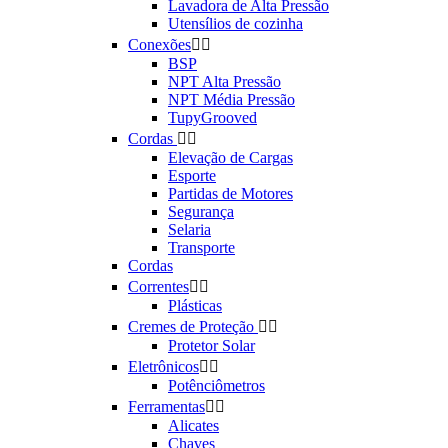
Lavadora de Alta Pressão
Utensílios de cozinha
Conexões


BSP
NPT Alta Pressão
NPT Média Pressão
TupyGrooved
Cordas


Elevação de Cargas
Esporte
Partidas de Motores
Segurança
Selaria
Transporte
Cordas
Correntes


Plásticas
Cremes de Proteção


Protetor Solar
Eletrônicos


Potênciômetros
Ferramentas


Alicates
Chaves