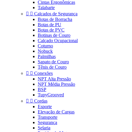
Cintas Ergonômicas
Talabarte


Calçados de Segurança
Botas de Borracha
Botas de PU
Botas de PVC
Botinas de Couro
Calçado Ocupacional
Coturno
Nobuck
Palmilhas
Sapato de Couro
Tênis de Couro


Conexões
NPT Alta Pressão
NPT Média Pressão
BSP
TupyGrooved


Cordas
Esporte
Elevação de Cargas
Transporte
Segurança
Selaria