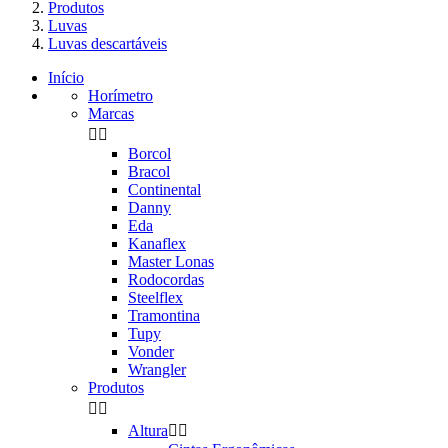
Produtos
Luvas
Luvas descartáveis
Início
Horímetro
Marcas


Borcol
Bracol
Continental
Danny
Eda
Kanaflex
Master Lonas
Rodocordas
Steelflex
Tramontina
Tupy
Vonder
Wrangler
Produtos


Altura

