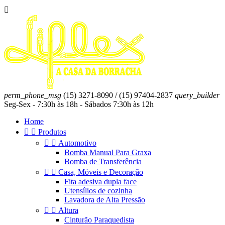

perm_phone_msg
(15) 3271-8090 / (15) 97404-2837
query_builder
Seg-Sex - 7:30h às 18h - Sábados 7:30h às 12h
Home


Produtos


Automotivo
Bomba Manual Para Graxa
Bomba de Transferência


Casa, Móveis e Decoração
Fita adesiva dupla face
Utensílios de cozinha
Lavadora de Alta Pressão


Altura
Cinturão Paraquedista