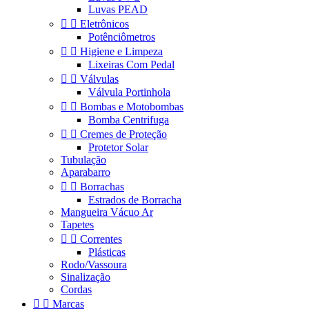
Luvas PEAD


Eletrônicos
Potênciômetros


Higiene e Limpeza
Lixeiras Com Pedal


Válvulas
Válvula Portinhola


Bombas e Motobombas
Bomba Centrifuga


Cremes de Proteção
Protetor Solar
Tubulação
Aparabarro


Borrachas
Estrados de Borracha
Mangueira Vácuo Ar
Tapetes


Correntes
Plásticas
Rodo/Vassoura
Sinalização
Cordas


Marcas