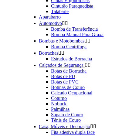
Cintas Ergonômicas
Cinturão Paraquedista
Talabarte
Aparabarro
Automotivo


Bomba de Transferência
Bomba Manual Para Graxa
Bombas e Motobombas


Bomba Centrifuga
Borrachas


Estrados de Borracha
Calçados de Segurança


Botas de Borracha
Botas de PU
Botas de PVC
Botinas de Couro
Calçado Ocupacional
Coturno
Nobuck
Palmilhas
Sapato de Couro
Tênis de Couro
Casa, Móveis e Decoração


Fita adesiva dupla face