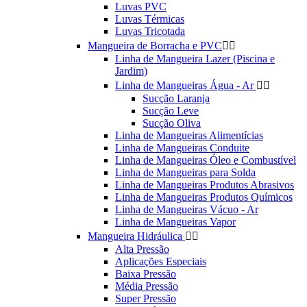
Luvas PVC
Luvas Térmicas
Luvas Tricotada
Mangueira de Borracha e PVC


Linha de Mangueira Lazer (Piscina e
Jardim)
Linha de Mangueiras Água - Ar


Sucção Laranja
Sucção Leve
Sucção Oliva
Linha de Mangueiras Alimentícias
Linha de Mangueiras Conduite
Linha de Mangueiras Óleo e Combustível
Linha de Mangueiras para Solda
Linha de Mangueiras Produtos Abrasivos
Linha de Mangueiras Produtos Químicos
Linha de Mangueiras Vácuo - Ar
Linha de Mangueiras Vapor
Mangueira Hidráulica


Alta Pressão
Aplicações Especiais
Baixa Pressão
Média Pressão
Super Pressão