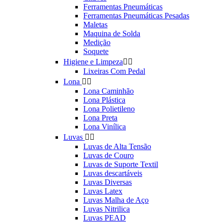
Ferramentas Pneumáticas
Ferramentas Pneumáticas Pesadas
Maletas
Maquina de Solda
Medição
Soquete
Higiene e Limpeza


Lixeiras Com Pedal
Lona


Lona Caminhão
Lona Plástica
Lona Polietileno
Lona Preta
Lona Vinílica
Luvas


Luvas de Alta Tensão
Luvas de Couro
Luvas de Suporte Textil
Luvas descartáveis
Luvas Diversas
Luvas Latex
Luvas Malha de Aço
Luvas Nitrilica
Luvas PEAD