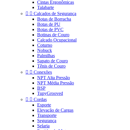
Cintas Ergonômicas
Talabarte


Calçados de Segurança
Botas de Borracha
Botas de PU
Botas de PVC
Botinas de Couro
Calçado Ocupacional
Coturno
Nobuck
Palmilhas
Sapato de Couro
Tênis de Couro


Conexões
NPT Alta Pressão
NPT Média Pressão
BSP
TupyGrooved


Cordas
Esporte
Elevação de Cargas
Transporte
Segurança
Selaria