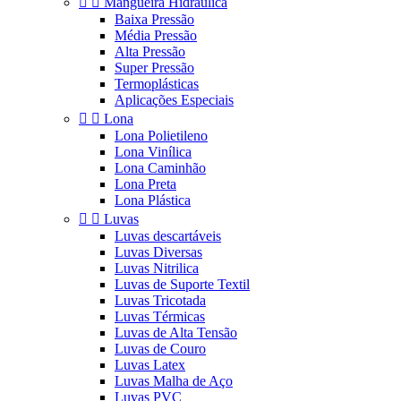


Mangueira Hidráulica
Baixa Pressão
Média Pressão
Alta Pressão
Super Pressão
Termoplásticas
Aplicações Especiais


Lona
Lona Polietileno
Lona Vinílica
Lona Caminhão
Lona Preta
Lona Plástica


Luvas
Luvas descartáveis
Luvas Diversas
Luvas Nitrilica
Luvas de Suporte Textil
Luvas Tricotada
Luvas Térmicas
Luvas de Alta Tensão
Luvas de Couro
Luvas Latex
Luvas Malha de Aço
Luvas PVC