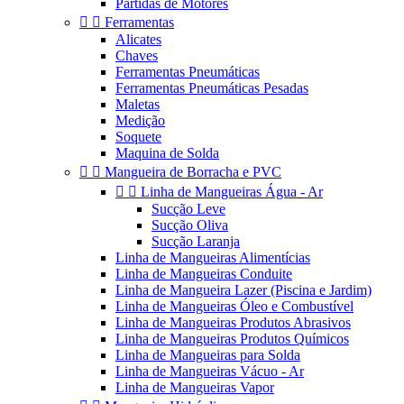
Partidas de Motores


Ferramentas
Alicates
Chaves
Ferramentas Pneumáticas
Ferramentas Pneumáticas Pesadas
Maletas
Medição
Soquete
Maquina de Solda


Mangueira de Borracha e PVC


Linha de Mangueiras Água - Ar
Sucção Leve
Sucção Oliva
Sucção Laranja
Linha de Mangueiras Alimentícias
Linha de Mangueiras Conduite
Linha de Mangueira Lazer (Piscina e Jardim)
Linha de Mangueiras Óleo e Combustível
Linha de Mangueiras Produtos Abrasivos
Linha de Mangueiras Produtos Químicos
Linha de Mangueiras para Solda
Linha de Mangueiras Vácuo - Ar
Linha de Mangueiras Vapor