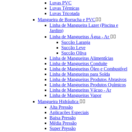
Luvas PVC
Luvas Térmicas
Luvas Tricotada
Mangueira de Borracha e PVC


Linha de Mangueira Lazer (Piscina e
Jardim)
Linha de Mangueiras Água - Ar


Sucção Laranja
Sucção Leve
Sucção Oliva
Linha de Mangueiras Alimentícias
Linha de Mangueiras Conduite
Linha de Mangueiras Óleo e Combustível
Linha de Mangueiras para Solda
Linha de Mangueiras Produtos Abrasivos
Linha de Mangueiras Produtos Químicos
Linha de Mangueiras Vácuo - Ar
Linha de Mangueiras Vapor
Mangueira Hidráulica


Alta Pressão
Aplicações Especiais
Baixa Pressão
Média Pressão
Super Pressão