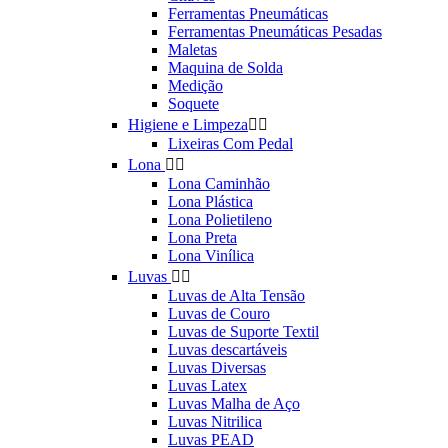
Ferramentas Pneumáticas
Ferramentas Pneumáticas Pesadas
Maletas
Maquina de Solda
Medição
Soquete
Higiene e Limpeza


Lixeiras Com Pedal
Lona


Lona Caminhão
Lona Plástica
Lona Polietileno
Lona Preta
Lona Vinílica
Luvas


Luvas de Alta Tensão
Luvas de Couro
Luvas de Suporte Textil
Luvas descartáveis
Luvas Diversas
Luvas Latex
Luvas Malha de Aço
Luvas Nitrilica
Luvas PEAD