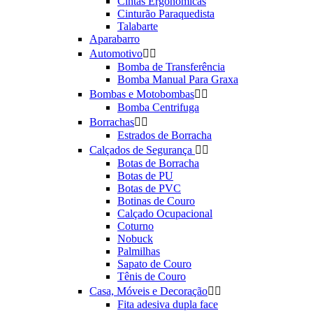
Cintas Ergonômicas
Cinturão Paraquedista
Talabarte
Aparabarro
Automotivo


Bomba de Transferência
Bomba Manual Para Graxa
Bombas e Motobombas


Bomba Centrifuga
Borrachas


Estrados de Borracha
Calçados de Segurança


Botas de Borracha
Botas de PU
Botas de PVC
Botinas de Couro
Calçado Ocupacional
Coturno
Nobuck
Palmilhas
Sapato de Couro
Tênis de Couro
Casa, Móveis e Decoração


Fita adesiva dupla face