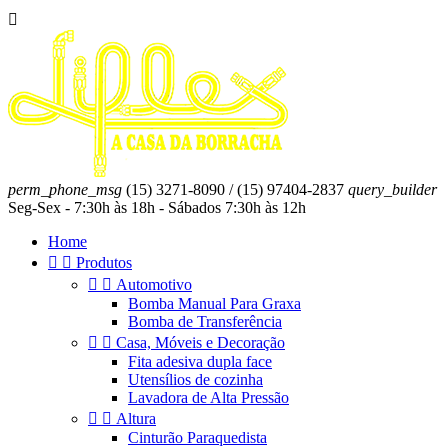

perm_phone_msg
(15) 3271-8090 / (15) 97404-2837
query_builder
Seg-Sex - 7:30h às 18h - Sábados 7:30h às 12h
Home


Produtos


Automotivo
Bomba Manual Para Graxa
Bomba de Transferência


Casa, Móveis e Decoração
Fita adesiva dupla face
Utensílios de cozinha
Lavadora de Alta Pressão


Altura
Cinturão Paraquedista