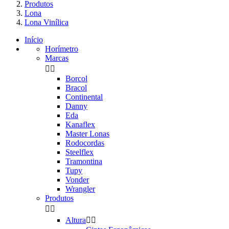
Produtos
Lona
Lona Vinílica
Início
Horímetro
Marcas


Borcol
Bracol
Continental
Danny
Eda
Kanaflex
Master Lonas
Rodocordas
Steelflex
Tramontina
Tupy
Vonder
Wrangler
Produtos


Altura

