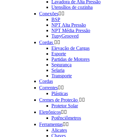
Lavadora de Alta Pressão
Utensílios de cozinha
Conexões


BSP
NPT Alta Pressão
NPT Média Pressão
TupyGrooved
Cordas


Elevação de Cargas
Esporte
Partidas de Motores
Segurança
Selaria
Transporte
Cordas
Correntes


Plásticas
Cremes de Proteção


Protetor Solar
Eletrônicos


Potênciômetros
Ferramentas


Alicates
Chaves