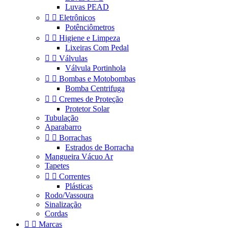
Luvas PEAD


Eletrônicos
Potênciômetros


Higiene e Limpeza
Lixeiras Com Pedal


Válvulas
Válvula Portinhola


Bombas e Motobombas
Bomba Centrifuga


Cremes de Proteção
Protetor Solar
Tubulação
Aparabarro


Borrachas
Estrados de Borracha
Mangueira Vácuo Ar
Tapetes


Correntes
Plásticas
Rodo/Vassoura
Sinalização
Cordas


Marcas