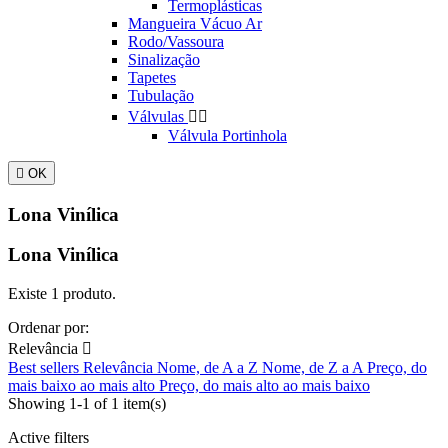
Termoplásticas
Mangueira Vácuo Ar
Rodo/Vassoura
Sinalização
Tapetes
Tubulação
Válvulas


Válvula Portinhola

OK
Lona Vinílica
Lona Vinílica
Existe 1 produto.
Ordenar por:
Relevância

Best sellers
Relevância
Nome, de A a Z
Nome, de Z a A
Preço, do
mais baixo ao mais alto
Preço, do mais alto ao mais baixo
Showing 1-1 of 1 item(s)
Active filters