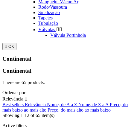
Mangueira Vácuo Ar
Rodo/Vassoura
Sinalização
Tapetes
Tubulação
Válvulas


Válvula Portinhola

OK
Continental
Continental
There are 65 products.
Ordenar por:
Relevância

Best sellers
Relevância
Nome, de A a Z
Nome, de Z a A
Preço, do
mais baixo ao mais alto
Preço, do mais alto ao mais baixo
Showing 1-12 of 65 item(s)
Active filters