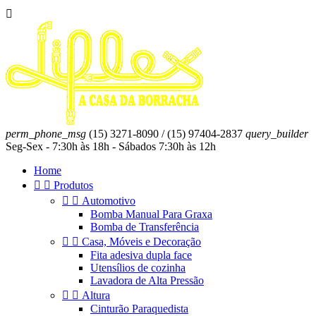

perm_phone_msg
(15) 3271-8090 / (15) 97404-2837
query_builder
Seg-Sex - 7:30h às 18h - Sábados 7:30h às 12h
Home


Produtos


Automotivo
Bomba Manual Para Graxa
Bomba de Transferência


Casa, Móveis e Decoração
Fita adesiva dupla face
Utensílios de cozinha
Lavadora de Alta Pressão


Altura
Cinturão Paraquedista