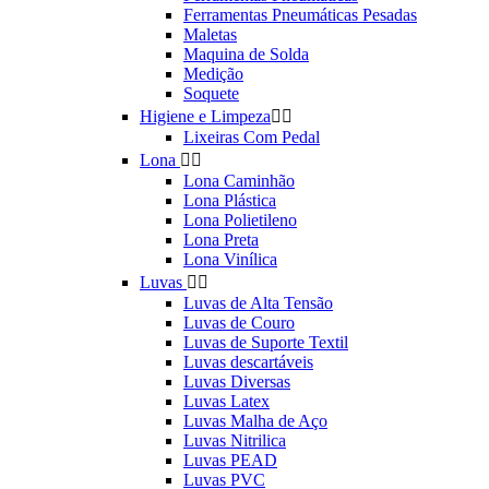
Ferramentas Pneumáticas Pesadas
Maletas
Maquina de Solda
Medição
Soquete
Higiene e Limpeza


Lixeiras Com Pedal
Lona


Lona Caminhão
Lona Plástica
Lona Polietileno
Lona Preta
Lona Vinílica
Luvas


Luvas de Alta Tensão
Luvas de Couro
Luvas de Suporte Textil
Luvas descartáveis
Luvas Diversas
Luvas Latex
Luvas Malha de Aço
Luvas Nitrilica
Luvas PEAD
Luvas PVC