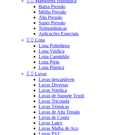


Mangueira Hidráulica
Baixa Pressão
Média Pressão
Alta Pressão
Super Pressão
Termoplásticas
Aplicações Especiais


Lona
Lona Polietileno
Lona Vinílica
Lona Caminhão
Lona Preta
Lona Plástica


Luvas
Luvas descartáveis
Luvas Diversas
Luvas Nitrilica
Luvas de Suporte Textil
Luvas Tricotada
Luvas Térmicas
Luvas de Alta Tensão
Luvas de Couro
Luvas Latex
Luvas Malha de Aço
Luvas PVC