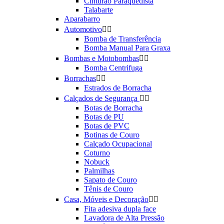
Cinturão Paraquedista
Talabarte
Aparabarro
Automotivo


Bomba de Transferência
Bomba Manual Para Graxa
Bombas e Motobombas


Bomba Centrifuga
Borrachas


Estrados de Borracha
Calçados de Segurança


Botas de Borracha
Botas de PU
Botas de PVC
Botinas de Couro
Calçado Ocupacional
Coturno
Nobuck
Palmilhas
Sapato de Couro
Tênis de Couro
Casa, Móveis e Decoração


Fita adesiva dupla face
Lavadora de Alta Pressão