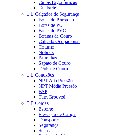
Cintas Ergonômicas
Talabarte


Calçados de Segurança
Botas de Borracha
Botas de PU
Botas de PVC
Botinas de Couro
Calçado Ocupacional
Coturno
Nobuck
Palmilhas
Sapato de Couro
Tênis de Couro


Conexões
NPT Alta Pressão
NPT Média Pressão
BSP
TupyGrooved


Cordas
Esporte
Elevação de Cargas
Transporte
Segurança
Selaria