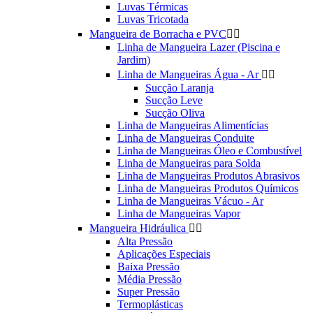
Luvas Térmicas
Luvas Tricotada
Mangueira de Borracha e PVC


Linha de Mangueira Lazer (Piscina e
Jardim)
Linha de Mangueiras Água - Ar


Sucção Laranja
Sucção Leve
Sucção Oliva
Linha de Mangueiras Alimentícias
Linha de Mangueiras Conduite
Linha de Mangueiras Óleo e Combustível
Linha de Mangueiras para Solda
Linha de Mangueiras Produtos Abrasivos
Linha de Mangueiras Produtos Químicos
Linha de Mangueiras Vácuo - Ar
Linha de Mangueiras Vapor
Mangueira Hidráulica


Alta Pressão
Aplicações Especiais
Baixa Pressão
Média Pressão
Super Pressão
Termoplásticas