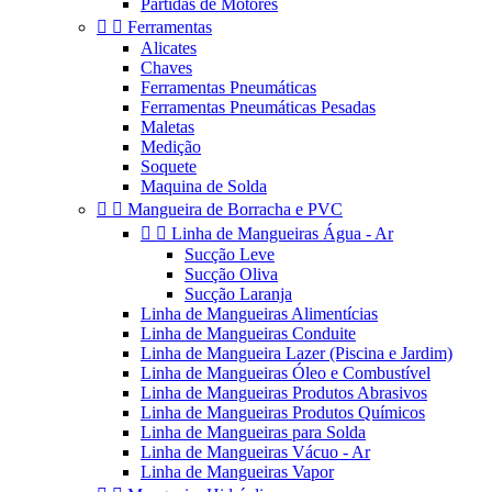
Partidas de Motores


Ferramentas
Alicates
Chaves
Ferramentas Pneumáticas
Ferramentas Pneumáticas Pesadas
Maletas
Medição
Soquete
Maquina de Solda


Mangueira de Borracha e PVC


Linha de Mangueiras Água - Ar
Sucção Leve
Sucção Oliva
Sucção Laranja
Linha de Mangueiras Alimentícias
Linha de Mangueiras Conduite
Linha de Mangueira Lazer (Piscina e Jardim)
Linha de Mangueiras Óleo e Combustível
Linha de Mangueiras Produtos Abrasivos
Linha de Mangueiras Produtos Químicos
Linha de Mangueiras para Solda
Linha de Mangueiras Vácuo - Ar
Linha de Mangueiras Vapor