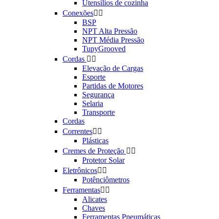
Utensílios de cozinha
Conexões


BSP
NPT Alta Pressão
NPT Média Pressão
TupyGrooved
Cordas


Elevação de Cargas
Esporte
Partidas de Motores
Segurança
Selaria
Transporte
Cordas
Correntes


Plásticas
Cremes de Proteção


Protetor Solar
Eletrônicos


Potênciômetros
Ferramentas


Alicates
Chaves
Ferramentas Pneumáticas