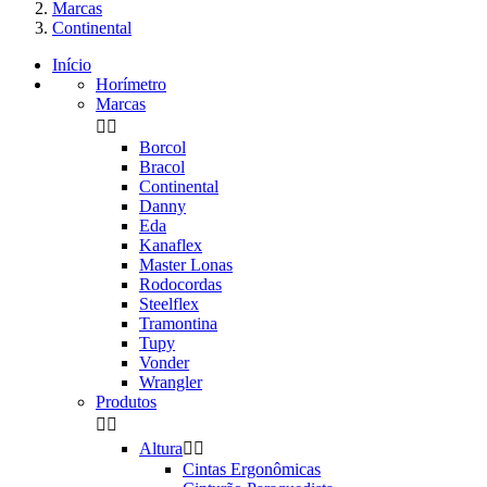
Marcas
Continental
Início
Horímetro
Marcas


Borcol
Bracol
Continental
Danny
Eda
Kanaflex
Master Lonas
Rodocordas
Steelflex
Tramontina
Tupy
Vonder
Wrangler
Produtos


Altura


Cintas Ergonômicas