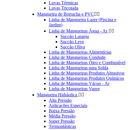
Luvas Térmicas
Luvas Tricotada
Mangueira de Borracha e PVC


Linha de Mangueira Lazer (Piscina e
Jardim)
Linha de Mangueiras Água - Ar


Sucção Laranja
Sucção Leve
Sucção Oliva
Linha de Mangueiras Alimentícias
Linha de Mangueiras Conduite
Linha de Mangueiras Óleo e Combustível
Linha de Mangueiras para Solda
Linha de Mangueiras Produtos Abrasivos
Linha de Mangueiras Produtos Químicos
Linha de Mangueiras Vácuo - Ar
Linha de Mangueiras Vapor
Mangueira Hidráulica


Alta Pressão
Aplicações Especiais
Baixa Pressão
Média Pressão
Super Pressão
Termoplásticas