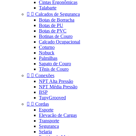
Cintas Ergonômicas
Talabarte


Calçados de Segurança
Botas de Borracha
Botas de PU
Botas de PVC
Botinas de Couro
Calçado Ocupacional
Coturno
Nobuck
Palmilhas
Sapato de Couro
Tênis de Couro


Conexões
NPT Alta Pressão
NPT Média Pressão
BSP
TupyGrooved


Cordas
Esporte
Elevação de Cargas
Transporte
Segurança
Selaria