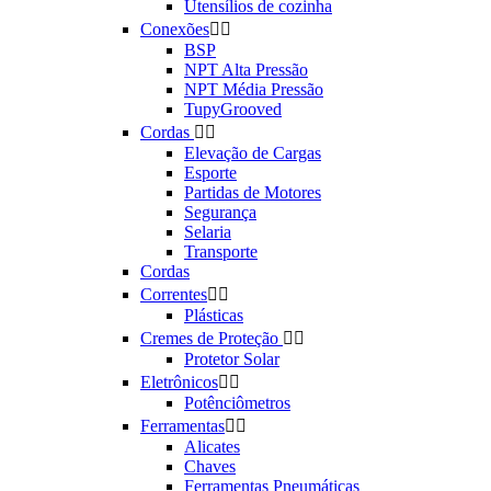
Utensílios de cozinha
Conexões


BSP
NPT Alta Pressão
NPT Média Pressão
TupyGrooved
Cordas


Elevação de Cargas
Esporte
Partidas de Motores
Segurança
Selaria
Transporte
Cordas
Correntes


Plásticas
Cremes de Proteção


Protetor Solar
Eletrônicos


Potênciômetros
Ferramentas


Alicates
Chaves
Ferramentas Pneumáticas