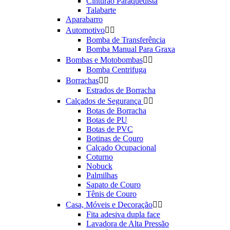
Cinturão Paraquedista
Talabarte
Aparabarro
Automotivo


Bomba de Transferência
Bomba Manual Para Graxa
Bombas e Motobombas


Bomba Centrifuga
Borrachas


Estrados de Borracha
Calçados de Segurança


Botas de Borracha
Botas de PU
Botas de PVC
Botinas de Couro
Calçado Ocupacional
Coturno
Nobuck
Palmilhas
Sapato de Couro
Tênis de Couro
Casa, Móveis e Decoração


Fita adesiva dupla face
Lavadora de Alta Pressão