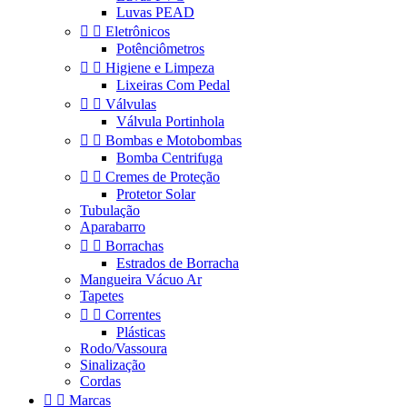
Luvas PEAD


Eletrônicos
Potênciômetros


Higiene e Limpeza
Lixeiras Com Pedal


Válvulas
Válvula Portinhola


Bombas e Motobombas
Bomba Centrifuga


Cremes de Proteção
Protetor Solar
Tubulação
Aparabarro


Borrachas
Estrados de Borracha
Mangueira Vácuo Ar
Tapetes


Correntes
Plásticas
Rodo/Vassoura
Sinalização
Cordas


Marcas