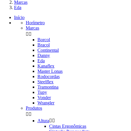
Marcas
Eda
Início
Horímetro
Marcas


Borcol
Bracol
Continental
Danny
Eda
Kanaflex
Master Lonas
Rodocordas
Steelflex
Tramontina
Tupy
Vonder
Wrangler
Produtos


Altura


Cintas Ergonômicas