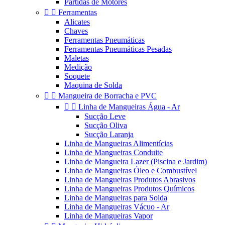
Partidas de Motores


Ferramentas
Alicates
Chaves
Ferramentas Pneumáticas
Ferramentas Pneumáticas Pesadas
Maletas
Medição
Soquete
Maquina de Solda


Mangueira de Borracha e PVC


Linha de Mangueiras Água - Ar
Sucção Leve
Sucção Oliva
Sucção Laranja
Linha de Mangueiras Alimentícias
Linha de Mangueiras Conduite
Linha de Mangueira Lazer (Piscina e Jardim)
Linha de Mangueiras Óleo e Combustível
Linha de Mangueiras Produtos Abrasivos
Linha de Mangueiras Produtos Químicos
Linha de Mangueiras para Solda
Linha de Mangueiras Vácuo - Ar
Linha de Mangueiras Vapor