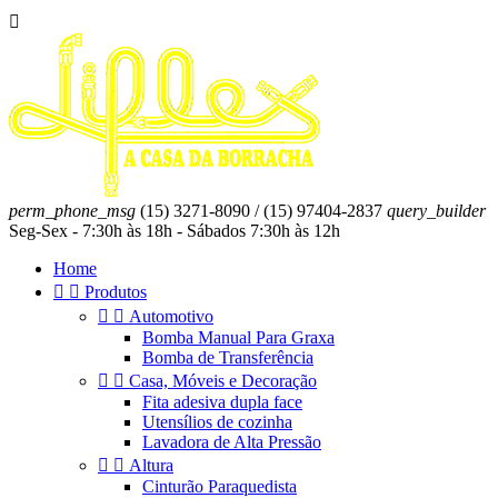

perm_phone_msg
(15) 3271-8090 / (15) 97404-2837
query_builder
Seg-Sex - 7:30h às 18h - Sábados 7:30h às 12h
Home


Produtos


Automotivo
Bomba Manual Para Graxa
Bomba de Transferência


Casa, Móveis e Decoração
Fita adesiva dupla face
Utensílios de cozinha
Lavadora de Alta Pressão


Altura
Cinturão Paraquedista