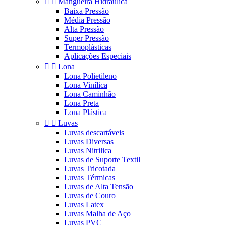


Mangueira Hidráulica
Baixa Pressão
Média Pressão
Alta Pressão
Super Pressão
Termoplásticas
Aplicações Especiais


Lona
Lona Polietileno
Lona Vinílica
Lona Caminhão
Lona Preta
Lona Plástica


Luvas
Luvas descartáveis
Luvas Diversas
Luvas Nitrilica
Luvas de Suporte Textil
Luvas Tricotada
Luvas Térmicas
Luvas de Alta Tensão
Luvas de Couro
Luvas Latex
Luvas Malha de Aço
Luvas PVC