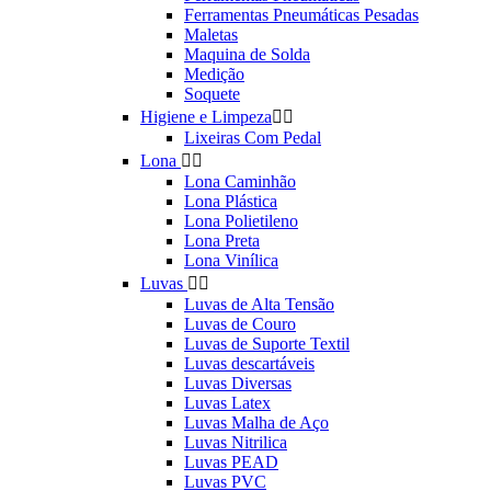
Ferramentas Pneumáticas Pesadas
Maletas
Maquina de Solda
Medição
Soquete
Higiene e Limpeza


Lixeiras Com Pedal
Lona


Lona Caminhão
Lona Plástica
Lona Polietileno
Lona Preta
Lona Vinílica
Luvas


Luvas de Alta Tensão
Luvas de Couro
Luvas de Suporte Textil
Luvas descartáveis
Luvas Diversas
Luvas Latex
Luvas Malha de Aço
Luvas Nitrilica
Luvas PEAD
Luvas PVC