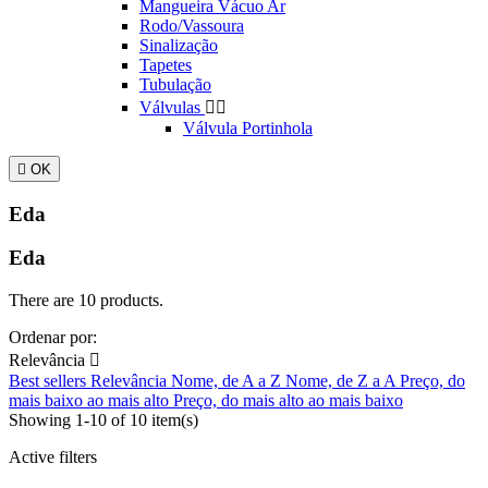
Mangueira Vácuo Ar
Rodo/Vassoura
Sinalização
Tapetes
Tubulação
Válvulas


Válvula Portinhola

OK
Eda
Eda
There are 10 products.
Ordenar por:
Relevância

Best sellers
Relevância
Nome, de A a Z
Nome, de Z a A
Preço, do
mais baixo ao mais alto
Preço, do mais alto ao mais baixo
Showing 1-10 of 10 item(s)
Active filters