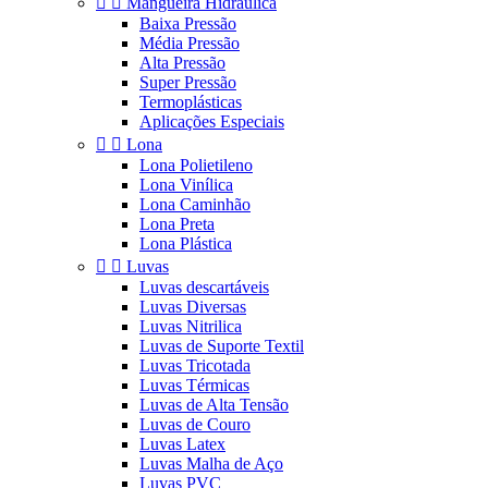


Mangueira Hidráulica
Baixa Pressão
Média Pressão
Alta Pressão
Super Pressão
Termoplásticas
Aplicações Especiais


Lona
Lona Polietileno
Lona Vinílica
Lona Caminhão
Lona Preta
Lona Plástica


Luvas
Luvas descartáveis
Luvas Diversas
Luvas Nitrilica
Luvas de Suporte Textil
Luvas Tricotada
Luvas Térmicas
Luvas de Alta Tensão
Luvas de Couro
Luvas Latex
Luvas Malha de Aço
Luvas PVC