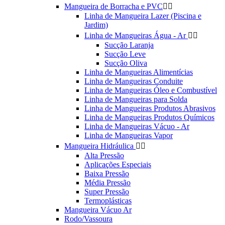
Mangueira de Borracha e PVC


Linha de Mangueira Lazer (Piscina e
Jardim)
Linha de Mangueiras Água - Ar


Sucção Laranja
Sucção Leve
Sucção Oliva
Linha de Mangueiras Alimentícias
Linha de Mangueiras Conduite
Linha de Mangueiras Óleo e Combustível
Linha de Mangueiras para Solda
Linha de Mangueiras Produtos Abrasivos
Linha de Mangueiras Produtos Químicos
Linha de Mangueiras Vácuo - Ar
Linha de Mangueiras Vapor
Mangueira Hidráulica


Alta Pressão
Aplicações Especiais
Baixa Pressão
Média Pressão
Super Pressão
Termoplásticas
Mangueira Vácuo Ar
Rodo/Vassoura