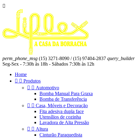

perm_phone_msg
(15) 3271-8090 / (15) 97404-2837
query_builder
Seg-Sex - 7:30h às 18h - Sábados 7:30h às 12h
Home


Produtos


Automotivo
Bomba Manual Para Graxa
Bomba de Transferência


Casa, Móveis e Decoração
Fita adesiva dupla face
Utensílios de cozinha
Lavadora de Alta Pressão


Altura
Cinturão Paraquedista