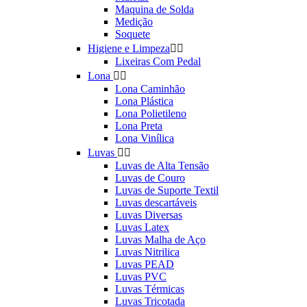
Maquina de Solda
Medição
Soquete
Higiene e Limpeza


Lixeiras Com Pedal
Lona


Lona Caminhão
Lona Plástica
Lona Polietileno
Lona Preta
Lona Vinílica
Luvas


Luvas de Alta Tensão
Luvas de Couro
Luvas de Suporte Textil
Luvas descartáveis
Luvas Diversas
Luvas Latex
Luvas Malha de Aço
Luvas Nitrilica
Luvas PEAD
Luvas PVC
Luvas Térmicas
Luvas Tricotada