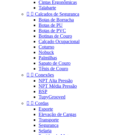
Cintas Ergonômicas
Talabarte


Calçados de Segurança
Botas de Borracha
Botas de PU
Botas de PVC
Botinas de Couro
Calçado Ocupacional
Coturno
Nobuck
Palmilhas
Sapato de Couro
Tênis de Couro


Conexões
NPT Alta Pressão
NPT Média Pressão
BSP
TupyGrooved


Cordas
Esporte
Elevação de Cargas
Transporte
Segurança
Selaria