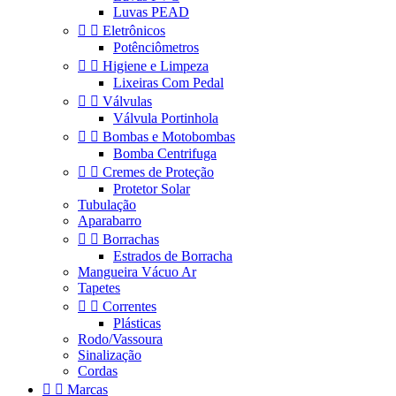
Luvas PEAD


Eletrônicos
Potênciômetros


Higiene e Limpeza
Lixeiras Com Pedal


Válvulas
Válvula Portinhola


Bombas e Motobombas
Bomba Centrifuga


Cremes de Proteção
Protetor Solar
Tubulação
Aparabarro


Borrachas
Estrados de Borracha
Mangueira Vácuo Ar
Tapetes


Correntes
Plásticas
Rodo/Vassoura
Sinalização
Cordas


Marcas