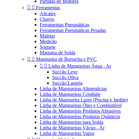
Partidas de Motores


Ferramentas
Alicates
Chaves
Ferramentas Pneumáticas
Ferramentas Pneumáticas Pesadas
Maletas
Medição
Soquete
Maquina de Solda


Mangueira de Borracha e PVC


Linha de Mangueiras Água - Ar
Sucção Leve
Sucção Oliva
Sucção Laranja
Linha de Mangueiras Alimentícias
Linha de Mangueiras Conduite
Linha de Mangueira Lazer (Piscina e Jardim)
Linha de Mangueiras Óleo e Combustível
Linha de Mangueiras Produtos Abrasivos
Linha de Mangueiras Produtos Químicos
Linha de Mangueiras para Solda
Linha de Mangueiras Vácuo - Ar
Linha de Mangueiras Vapor