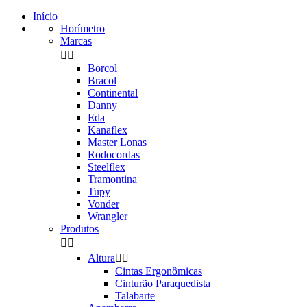
Início
Horímetro
Marcas


Borcol
Bracol
Continental
Danny
Eda
Kanaflex
Master Lonas
Rodocordas
Steelflex
Tramontina
Tupy
Vonder
Wrangler
Produtos


Altura


Cintas Ergonômicas
Cinturão Paraquedista
Talabarte