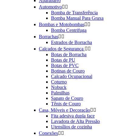
Aparabarro
Automotivo


Bomba de Transferência
Bomba Manual Para Graxa
Bombas e Motobombas


Bomba Centrifuga
Borrachas


Estrados de Borracha
Calçados de Segurança


Botas de Borracha
Botas de PU
Botas de PVC
Botinas de Couro
Calçado Ocupacional
Coturno
Nobuck
Palmilhas
Sapato de Couro
Tênis de Couro
Casa, Móveis e Decoração


Fita adesiva dupla face
Lavadora de Alta Pressão
Utensílios de cozinha
Conexões

