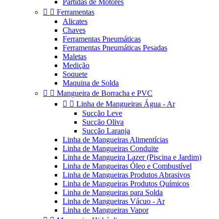
Partidas de Motores


Ferramentas
Alicates
Chaves
Ferramentas Pneumáticas
Ferramentas Pneumáticas Pesadas
Maletas
Medição
Soquete
Maquina de Solda


Mangueira de Borracha e PVC


Linha de Mangueiras Água - Ar
Sucção Leve
Sucção Oliva
Sucção Laranja
Linha de Mangueiras Alimentícias
Linha de Mangueiras Conduite
Linha de Mangueira Lazer (Piscina e Jardim)
Linha de Mangueiras Óleo e Combustível
Linha de Mangueiras Produtos Abrasivos
Linha de Mangueiras Produtos Químicos
Linha de Mangueiras para Solda
Linha de Mangueiras Vácuo - Ar
Linha de Mangueiras Vapor