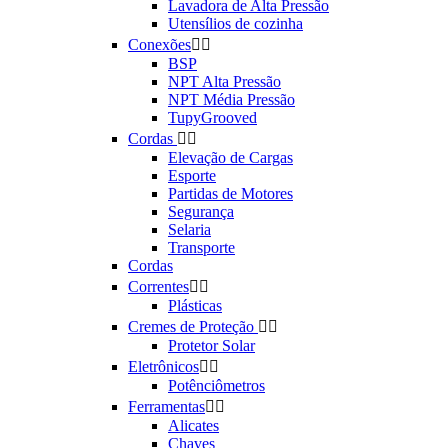
Lavadora de Alta Pressão
Utensílios de cozinha
Conexões


BSP
NPT Alta Pressão
NPT Média Pressão
TupyGrooved
Cordas


Elevação de Cargas
Esporte
Partidas de Motores
Segurança
Selaria
Transporte
Cordas
Correntes


Plásticas
Cremes de Proteção


Protetor Solar
Eletrônicos


Potênciômetros
Ferramentas


Alicates
Chaves