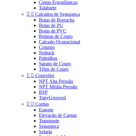
Cintas Ergonômicas
Talabarte


Calçados de Segurança
Botas de Borracha
Botas de PU
Botas de PVC
Botinas de Couro
Calçado Ocupacional
Coturno
Nobuck
Palmilhas
Sapato de Couro
Tênis de Couro


Conexões
NPT Alta Pressão
NPT Média Pressão
BSP
TupyGrooved


Cordas
Esporte
Elevação de Cargas
Transporte
Segurança
Selaria