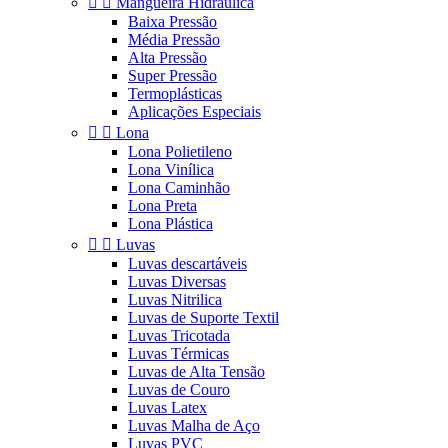


Mangueira Hidráulica
Baixa Pressão
Média Pressão
Alta Pressão
Super Pressão
Termoplásticas
Aplicações Especiais


Lona
Lona Polietileno
Lona Vinílica
Lona Caminhão
Lona Preta
Lona Plástica


Luvas
Luvas descartáveis
Luvas Diversas
Luvas Nitrilica
Luvas de Suporte Textil
Luvas Tricotada
Luvas Térmicas
Luvas de Alta Tensão
Luvas de Couro
Luvas Latex
Luvas Malha de Aço
Luvas PVC