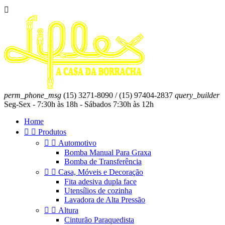

perm_phone_msg
(15) 3271-8090 / (15) 97404-2837
query_builder
Seg-Sex - 7:30h às 18h - Sábados 7:30h às 12h
Home


Produtos


Automotivo
Bomba Manual Para Graxa
Bomba de Transferência


Casa, Móveis e Decoração
Fita adesiva dupla face
Utensílios de cozinha
Lavadora de Alta Pressão


Altura
Cinturão Paraquedista