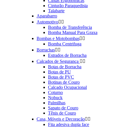
Cintas Ergonômicas
Cinturão Paraquedista
Talabarte
Aparabarro
Automotivo


Bomba de Transferência
Bomba Manual Para Graxa
Bombas e Motobombas


Bomba Centrifuga
Borrachas


Estrados de Borracha
Calçados de Segurança


Botas de Borracha
Botas de PU
Botas de PVC
Botinas de Couro
Calçado Ocupacional
Coturno
Nobuck
Palmilhas
Sapato de Couro
Tênis de Couro
Casa, Móveis e Decoração


Fita adesiva dupla face