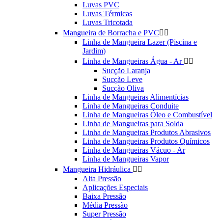
Luvas PVC
Luvas Térmicas
Luvas Tricotada
Mangueira de Borracha e PVC


Linha de Mangueira Lazer (Piscina e
Jardim)
Linha de Mangueiras Água - Ar


Sucção Laranja
Sucção Leve
Sucção Oliva
Linha de Mangueiras Alimentícias
Linha de Mangueiras Conduite
Linha de Mangueiras Óleo e Combustível
Linha de Mangueiras para Solda
Linha de Mangueiras Produtos Abrasivos
Linha de Mangueiras Produtos Químicos
Linha de Mangueiras Vácuo - Ar
Linha de Mangueiras Vapor
Mangueira Hidráulica


Alta Pressão
Aplicações Especiais
Baixa Pressão
Média Pressão
Super Pressão