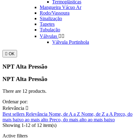
Termoplásticas
Mangueira Vácuo Ar
Rodo/Vassoura
Sinalização
Tapetes
Tubulação
Válvulas


Válvula Portinhola

OK
NPT Alta Pressão
NPT Alta Pressão
There are 12 products.
Ordenar por:
Relevância

Best sellers
Relevância
Nome, de A a Z
Nome, de Z a A
Preço, do
mais baixo ao mais alto
Preço, do mais alto ao mais baixo
Showing 1-12 of 12 item(s)
Active filters