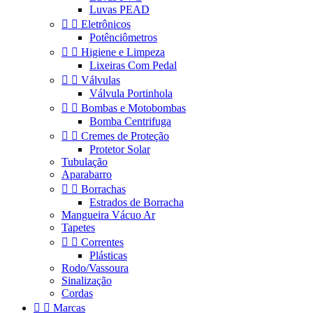
Luvas PEAD


Eletrônicos
Potênciômetros


Higiene e Limpeza
Lixeiras Com Pedal


Válvulas
Válvula Portinhola


Bombas e Motobombas
Bomba Centrifuga


Cremes de Proteção
Protetor Solar
Tubulação
Aparabarro


Borrachas
Estrados de Borracha
Mangueira Vácuo Ar
Tapetes


Correntes
Plásticas
Rodo/Vassoura
Sinalização
Cordas


Marcas