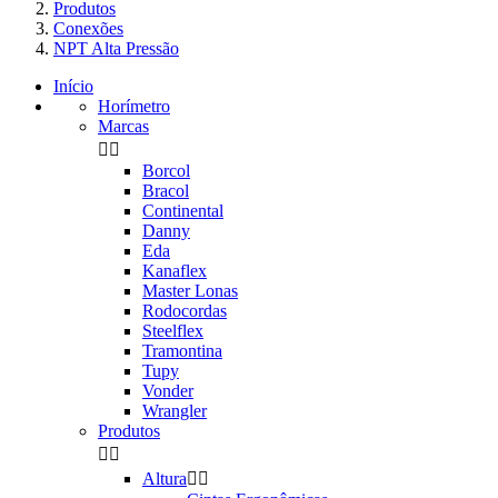
Produtos
Conexões
NPT Alta Pressão
Início
Horímetro
Marcas


Borcol
Bracol
Continental
Danny
Eda
Kanaflex
Master Lonas
Rodocordas
Steelflex
Tramontina
Tupy
Vonder
Wrangler
Produtos


Altura

