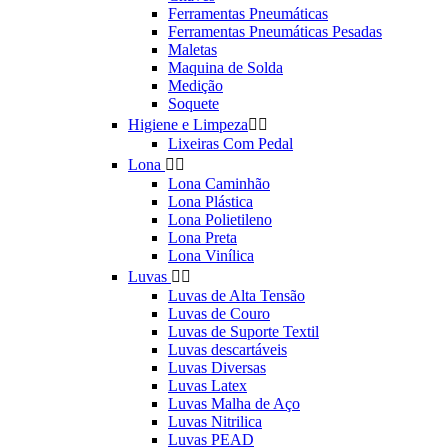
Ferramentas Pneumáticas
Ferramentas Pneumáticas Pesadas
Maletas
Maquina de Solda
Medição
Soquete
Higiene e Limpeza


Lixeiras Com Pedal
Lona


Lona Caminhão
Lona Plástica
Lona Polietileno
Lona Preta
Lona Vinílica
Luvas


Luvas de Alta Tensão
Luvas de Couro
Luvas de Suporte Textil
Luvas descartáveis
Luvas Diversas
Luvas Latex
Luvas Malha de Aço
Luvas Nitrilica
Luvas PEAD