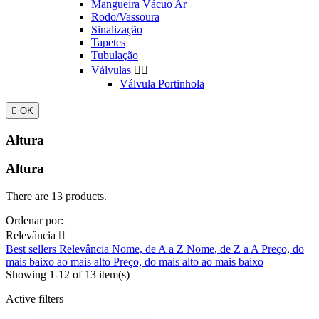
Mangueira Vácuo Ar
Rodo/Vassoura
Sinalização
Tapetes
Tubulação
Válvulas


Válvula Portinhola

OK
Altura
Altura
There are 13 products.
Ordenar por:
Relevância

Best sellers
Relevância
Nome, de A a Z
Nome, de Z a A
Preço, do
mais baixo ao mais alto
Preço, do mais alto ao mais baixo
Showing 1-12 of 13 item(s)
Active filters