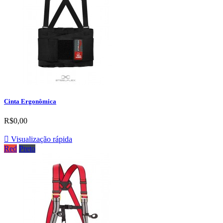
Cinta Ergonômica
R$0,00

Visualização rápida
Red
Preto