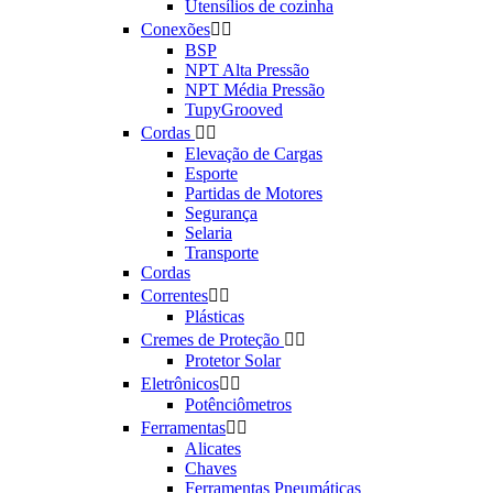
Utensílios de cozinha
Conexões


BSP
NPT Alta Pressão
NPT Média Pressão
TupyGrooved
Cordas


Elevação de Cargas
Esporte
Partidas de Motores
Segurança
Selaria
Transporte
Cordas
Correntes


Plásticas
Cremes de Proteção


Protetor Solar
Eletrônicos


Potênciômetros
Ferramentas


Alicates
Chaves
Ferramentas Pneumáticas