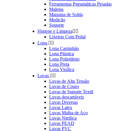
Ferramentas Pneumáticas Pesadas
Maletas
Maquina de Solda
Medição
Soquete
Higiene e Limpeza


Lixeiras Com Pedal
Lona


Lona Caminhão
Lona Plástica
Lona Polietileno
Lona Preta
Lona Vinílica
Luvas


Luvas de Alta Tensão
Luvas de Couro
Luvas de Suporte Textil
Luvas descartáveis
Luvas Diversas
Luvas Latex
Luvas Malha de Aço
Luvas Nitrilica
Luvas PEAD
Luvas PVC