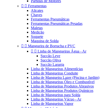
Partidas de Motores


Ferramentas
Alicates
Chaves
Ferramentas Pneumáticas
Ferramentas Pneumáticas Pesadas
Maletas
Medição
Soquete
Maquina de Solda


Mangueira de Borracha e PVC


Linha de Mangueiras Água - Ar
Sucção Leve
Sucção Oliva
Sucção Laranja
Linha de Mangueiras Alimentícias
Linha de Mangueiras Conduite
Linha de Mangueira Lazer (Piscina e Jardim)
Linha de Mangueiras Óleo e Combustível
Linha de Mangueiras Produtos Abrasivos
Linha de Mangueiras Produtos Químicos
Linha de Mangueiras para Solda
Linha de Mangueiras Vácuo - Ar
Linha de Mangueiras Vapor