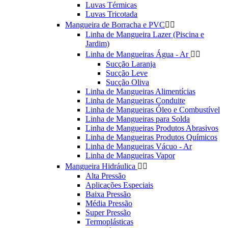
Luvas Térmicas
Luvas Tricotada
Mangueira de Borracha e PVC


Linha de Mangueira Lazer (Piscina e
Jardim)
Linha de Mangueiras Água - Ar


Sucção Laranja
Sucção Leve
Sucção Oliva
Linha de Mangueiras Alimentícias
Linha de Mangueiras Conduite
Linha de Mangueiras Óleo e Combustível
Linha de Mangueiras para Solda
Linha de Mangueiras Produtos Abrasivos
Linha de Mangueiras Produtos Químicos
Linha de Mangueiras Vácuo - Ar
Linha de Mangueiras Vapor
Mangueira Hidráulica


Alta Pressão
Aplicações Especiais
Baixa Pressão
Média Pressão
Super Pressão
Termoplásticas