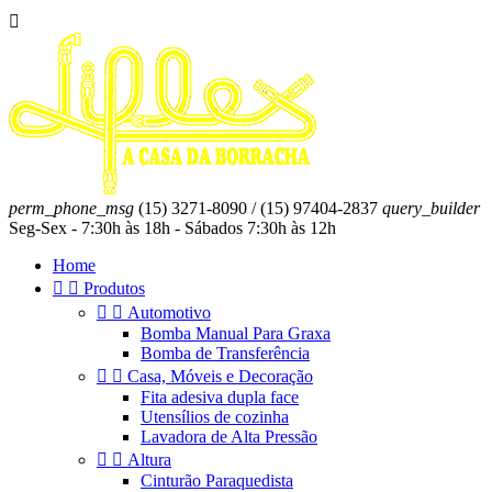

perm_phone_msg
(15) 3271-8090 / (15) 97404-2837
query_builder
Seg-Sex - 7:30h às 18h - Sábados 7:30h às 12h
Home


Produtos


Automotivo
Bomba Manual Para Graxa
Bomba de Transferência


Casa, Móveis e Decoração
Fita adesiva dupla face
Utensílios de cozinha
Lavadora de Alta Pressão


Altura
Cinturão Paraquedista