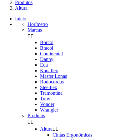
Produtos
Altura
Início
Horímetro
Marcas


Borcol
Bracol
Continental
Danny
Eda
Kanaflex
Master Lonas
Rodocordas
Steelflex
Tramontina
Tupy
Vonder
Wrangler
Produtos


Altura


Cintas Ergonômicas