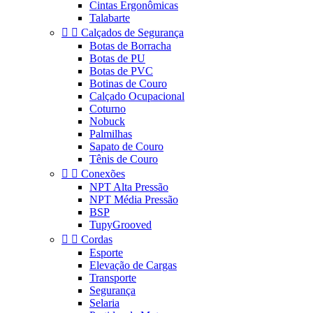
Cintas Ergonômicas
Talabarte


Calçados de Segurança
Botas de Borracha
Botas de PU
Botas de PVC
Botinas de Couro
Calçado Ocupacional
Coturno
Nobuck
Palmilhas
Sapato de Couro
Tênis de Couro


Conexões
NPT Alta Pressão
NPT Média Pressão
BSP
TupyGrooved


Cordas
Esporte
Elevação de Cargas
Transporte
Segurança
Selaria