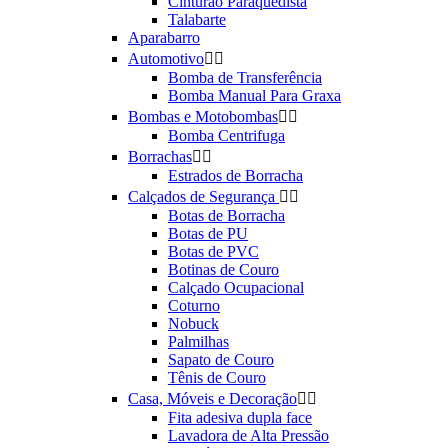
Cinturão Paraquedista
Talabarte
Aparabarro
Automotivo


Bomba de Transferência
Bomba Manual Para Graxa
Bombas e Motobombas


Bomba Centrifuga
Borrachas


Estrados de Borracha
Calçados de Segurança


Botas de Borracha
Botas de PU
Botas de PVC
Botinas de Couro
Calçado Ocupacional
Coturno
Nobuck
Palmilhas
Sapato de Couro
Tênis de Couro
Casa, Móveis e Decoração


Fita adesiva dupla face
Lavadora de Alta Pressão