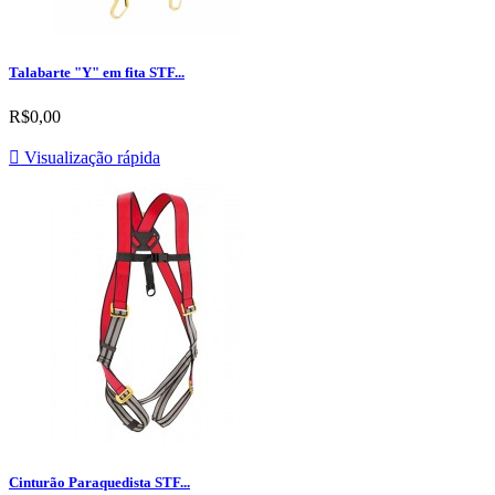
Talabarte "Y" em fita STF...
R$0,00

Visualização rápida
Cinturão Paraquedista STF...