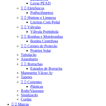
Luvas PEAD


Eletrônicos
Potênciômetros


Higiene e Limpeza
Lixeiras Com Pedal


Válvulas
Válvula Portinhola


Bombas e Motobombas
Bomba Centrifuga


Cremes de Proteção
Protetor Solar
Tubulação
Aparabarro


Borrachas
Estrados de Borracha
Mangueira Vácuo Ar
Tapetes


Correntes
Plásticas
Rodo/Vassoura
Sinalização
Cordas


Marcas