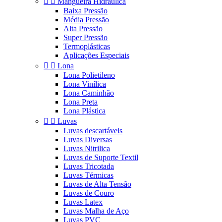


Mangueira Hidráulica
Baixa Pressão
Média Pressão
Alta Pressão
Super Pressão
Termoplásticas
Aplicações Especiais


Lona
Lona Polietileno
Lona Vinílica
Lona Caminhão
Lona Preta
Lona Plástica


Luvas
Luvas descartáveis
Luvas Diversas
Luvas Nitrilica
Luvas de Suporte Textil
Luvas Tricotada
Luvas Térmicas
Luvas de Alta Tensão
Luvas de Couro
Luvas Latex
Luvas Malha de Aço
Luvas PVC